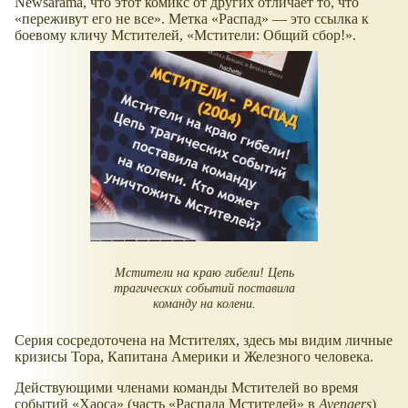
Newsarama, что этот комикс от других отличает то, что
переживут его не все
. Метка
Распад
— это ссылка к
боевому кличу Мстителей,
Мстители: Общий сбор!
.
Мстители на краю гибели! Цепь
трагических событий поставила
команду на колени.
Серия сосредоточена на Мстителях, здесь мы видим личные
кризисы Тора, Капитана Америки и Железного человека.
Действующими членами команды Мстителей во время
событий
Хаоса
(часть
Распада Мстителей
в
Avengers
)