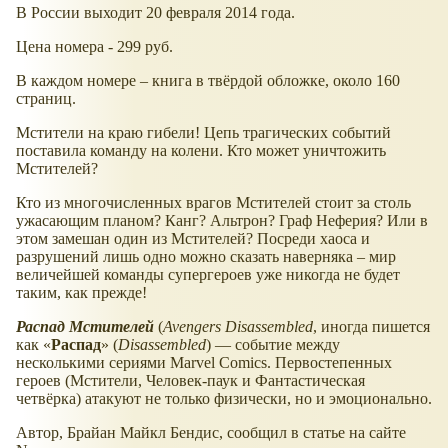
В России выходит 20 февраля 2014 года.
Цена номера - 299 руб.
В каждом номере – книга в твёрдой обложке, около 160
страниц.
Мстители на краю гибели! Цепь трагических событий
поставила команду на колени. Кто может уничтожить
Мстителей?
Кто из многочисленных врагов Мстителей стоит за столь
ужасающим планом? Канг? Альтрон? Граф Неферия? Или в
этом замешан один из Мстителей? Посреди хаоса и
разрушений лишь одно можно сказать наверняка – мир
величейшей команды супергероев уже никогда не будет
таким, как прежде!
Распад Мстителей
(
Avengers Disassembled
, иногда пишется
как
Распад
(
Disassembled
) — событие между
несколькими сериями Marvel Comics. Первостепенных
героев (Мстители, Человек-паук и Фантастическая
четвёрка) атакуют не только физически, но и эмоционально.
Автор, Брайан Майкл Бендис, сообщил в статье на сайте