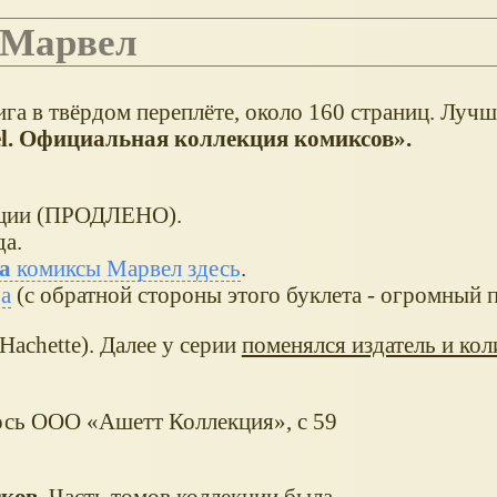
 Марвел
га в твёрдом переплёте, около 160 страниц. Луч
l. Официальная коллекция комиксов
.
кции (ПРОДЛЕНО).
да.
а
комиксы Марвел здесь
.
ра
(с обратной стороны этого буклета - огромный п
Hachette). Далее у серии
поменялся издатель и кол
ось ООО «Ашетт Коллекция», с 59
сков
. Часть томов коллекции была