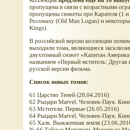
пропущена в связи с возрастными огр
пропущены сюжеты про Карателя (1 и 
Росомаху (Old Man Logan) и некоторы
Kings).
В российской версии коллекции помим
выходили тома, являющиеся эксклюзив
двухтомный сюжет «Капитан Америка:
названием «Первый мститель: Другая 
русской версии фильма.
Список новых томов:
61 Царство Теней (28.04.2016)
62 Рыцари Marvel. Человек-Паук. Книг
63 Мстители. Первые (26.05.2016)
64 Рыцари Marvel. Человек-Паук. Книг
65 Халк. Выжженная земля (23.06.2016
№ 66 Тайные Мстители. Миссия на Мар