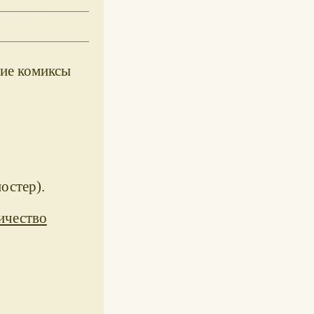
шие комиксы
остер).
ичество