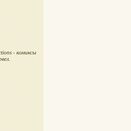
ctions - комиксы
вел.