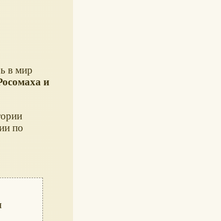
ь в мир
Росомаха и
тории
ии по
я