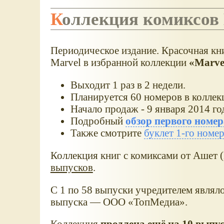
Коллекция комиксов
Периодическое издание. Красочная кни
Marvel в избранной коллекции
Marve
Выходит 1 раз в 2 недели.
Планируется 60 номеров в колле
Начало продаж - 9 января 2014 го
Подробный
обзор первого номер
Также смотрите
буклет 1-го номе
Коллекция книг с комиксами от Ашет (
выпусков
.
С 1 по 58 выпуски учредителем являл
выпуска — ООО «ТопМедиа».
Коллекция
продлена ещё на 10 выпу