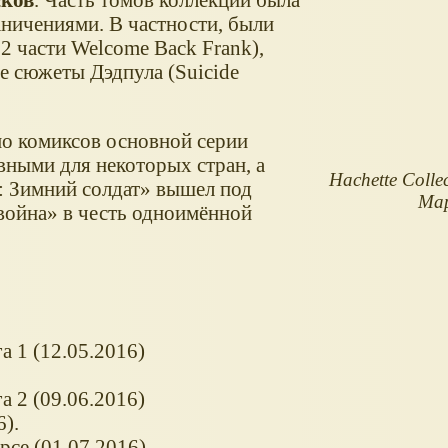
аничениями. В частности, были
2 части Welcome Back Frank),
е сюжеты Дэдпула (Suicide
о комиксов основной серии
ными для некоторых стран, а
Hachette Colle
 Зимний солдат» вышел под
Мар
война» в честь одноимённой
а 1 (12.05.2016)
а 2 (09.06.2016)
).
се (01.07.2016)