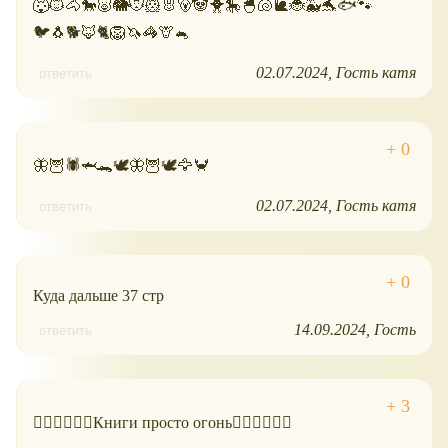
🐺🐱🐴🐎🐷🐘🐭🐹🐰🐻🐼🐥🎠🐣🐚🐌🐞🐳🐬🐟🐾
🐦🐧🐕🦊🐈🦁🦄🦓🦒🐁
02.07.2024
Гость катя
ответить
🦋🦉🕷🦈🐊🕊🦋🦉🕊🦅🦀
02.07.2024
Гость катя
ответить
Куда дальше 37 стр
14.09.2024
Гость
ответить
❤️‍🔥❤️‍🔥❤️‍🔥Книги просто огонь❤️‍🔥❤️‍🔥❤️‍🔥