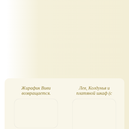
Жирафик Виви
Лев, Колдунья и
возвращается.
платяной шкаф (с
Приключения
иллюстрациями)
продолжаются (вторая
книга!)