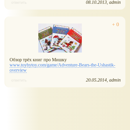
08.10.2013
admin
ответить
Обзор трёх книг про Мишку
www.toybytoy.com/game/Adventure-Bears-the-Ushastik-
overview
20.05.2014
admin
ответить