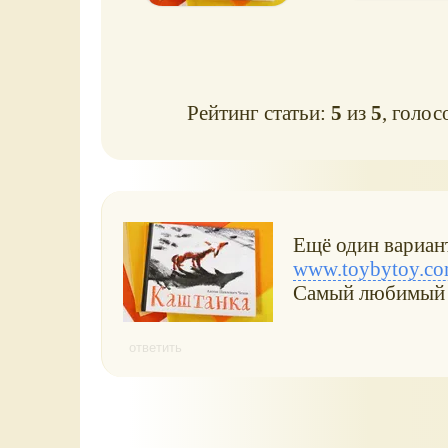
Рейтинг статьи:
5
из
5
, голос
Ещё один вариан
www.toybytoy.com
Самый любимый
ответить