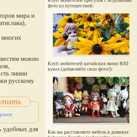
Клуб любителей прогулок с игрушками:
фото из путешествий:
торов мира и
атислава),
 многих
овестям можно
Клуб любителей китайских мини BJD
эля,
кукол (добавляйте свои фото!):
ость линии
зки русскому
ринте
ь удобных для
Как вы расставляете мебель в домиках