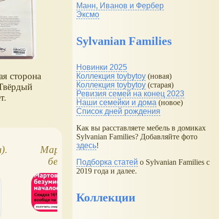
Манн, Иванов и Фербер
Эксмо
Sylvanian Families
Новинки 2025
ая сторона
Коллекция toybytoy
(новая)
Коллекция toybytoy
(старая)
 Твёрдый
Ревизия семей на конец 2023
т.
Наши семейки и дома
(новое)
Список дней рождения
Как вы расставляете мебель в домиках
Sylvanian Families? Добавляйте фото
здесь
!
).
Мартовское
Живая классика
безумие -
(Клевер-Медиа-
Подборка статей
о Sylvanian Families с
2019 года и далее.
дополнительная
Групп)
скидка 16% на
ВСЁ!
Коллекции