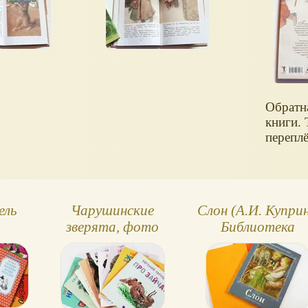
Обратн
книги.
переплё
ель
Чарушинские
Слон (А.И. Куприн
зверята, фото
Библиотека
книг серии
внеклассного
чтения