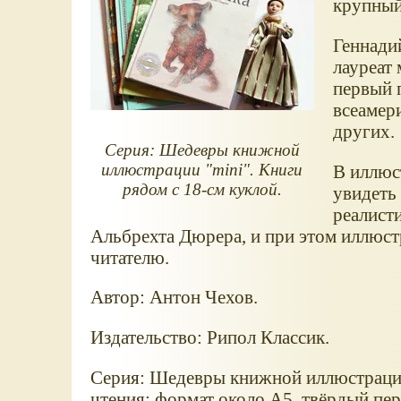
крупный
Геннади
лауреат 
первый п
всеамер
других.
Серия: Шедевры книжной
иллюстрации "mini". Книги
В иллюс
рядом с 18-см куклой.
увидеть
реалист
Альбрехта Дюрера, и при этом иллюст
читателю.
Автор: Антон Чехов.
Издательство: Рипол Классик.
Серия: Шедевры книжной иллюстрации 
чтения: формат около А5, твёрдый пер