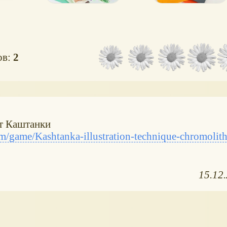
ов:
2
т Каштанки
/game/Kashtanka-illustration-technique-chromolit
15.12