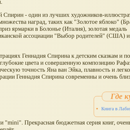
.
й Спирин - один из лучших художников-иллюстра
множества наград, таких как "Золотое яблоко" (Бр
риз ярмарки в Болонье (Италия), золотая медаль
иканской ассоциации "Выбор родителей" (США) и
трациях Геннадия Спирина к детским сказкам и п
 глубокие цвета и совершенную композицию Рафа
ическую точность Яна ван Эйка, плавность и легк
рации Геннадия Спирина современны и очень бли
Книга в Лаби
"mini". Прекрасная бюджетная серия книг, очен
еплёт.