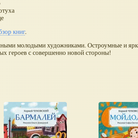
р
отуха
ще
бзор книг
.
нными молодыми художниками. Остроумные и ярк
ых героев с совершенно новой стороны!