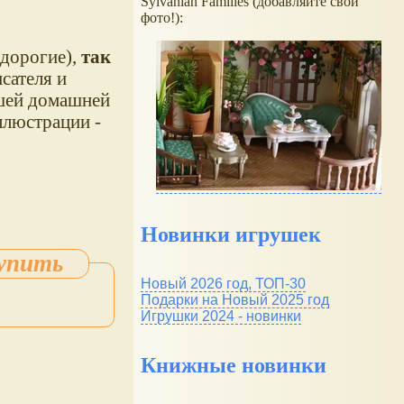
Sylvanian Families (добавляйте свои
фото!):
 дорогие),
так
сателя и
шей домашней
ллюстрации -
Новинки игрушек
Новый 2026 год, ТОП-30
Подарки на Новый 2025 год
Игрушки 2024 - новинки
Книжные новинки