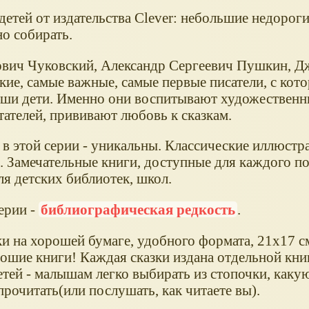
детей от издательства Clever: небольшие недорог
о собирать.
вич Чуковский, Александр Сергеевич Пушкин, Д
кие, самые важные, самые первые писатели, с кот
аши дети. Именно они воспитывают художественн
тателей, прививают любовь к сказкам.
в этой серии - уникальны. Классические иллюстра
. Замечательные книги, доступные для каждого по
ля детских библиотек, школ.
ерии -
библиографическая редкость
.
и на хорошей бумаге, удобного формата, 21х17 с
рошие книги! Каждая сказки издана отдельной книг
етей - малышам легко выбирать из стопочки, каку
прочитать(или послушать, как читаете вы).