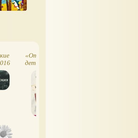
кие
«Открой книгу!» –
Как приучить
2016
детская классика с
подростка чита
любимыми
иллюстрациями