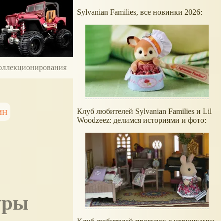
Sylvanian Families, все новинки 2026:
 коллекционирования
ин
Клуб любителей Sylvanian Families и Lil
Woodzeez: делимся историями и фото:
уры