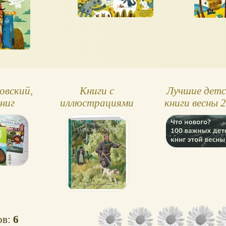
овский,
Книги с
Лучшие детс
ниг
иллюстрациями
книги весны 
Анатолия Иткина.
Классика для
школы
ов:
6