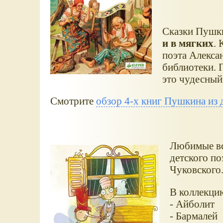
Сказки Пушк
и в мягких
. 
поэта Алекса
библиотеки. 
это чудесный 
Смотрите
обзор 4-х книг Пушкина из 
Любимые вс
детского по
Чуковского
В коллекци
- Айболит
- Бармалей