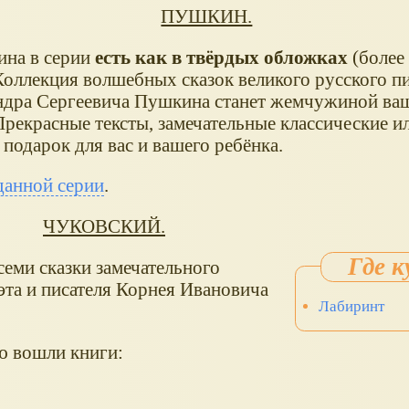
ПУШКИН.
ина в серии
есть как в твёрдых обложках
(более
Коллекция волшебных сказок великого русского пи
ндра Сергеевича Пушкина станет жемчужиной ва
Прекрасные тексты, замечательные классические и
подарок для вас и вашего ребёнка.
данной серии
.
ЧУКОВСКИЙ.
еми сказки замечательного
эта и писателя Корнея Ивановича
Лабиринт
.
ю вошли книги: