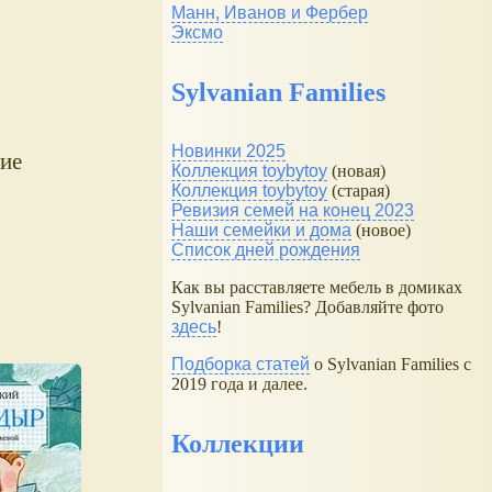
Манн, Иванов и Фербер
Эксмо
Sylvanian Families
Новинки 2025
ие
Коллекция toybytoy
(новая)
Коллекция toybytoy
(старая)
Ревизия семей на конец 2023
Наши семейки и дома
(новое)
Список дней рождения
Как вы расставляете мебель в домиках
Sylvanian Families? Добавляйте фото
здесь
!
Подборка статей
о Sylvanian Families с
2019 года и далее.
Коллекции