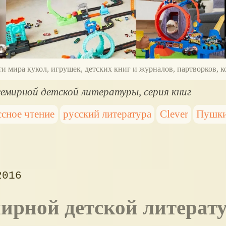
ти мира кукол, игрушек, детских книг и журналов, партворков,
емирной детской литературы, серия книг
ссное чтение
русский литература
Clever
Пушк
2016
мирной детской литерат