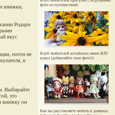
Клуб любителей прогулок с игрушками:
фото из путешествий:
ие книжки,
жанни Родари
орыми
ый вкус
Клуб любителей китайских мини BJD
ции, почти не
кукол (добавляйте свои фото!):
купателя, в
м. Выбирайте
ой, это
ю книжку он
Как вы расставляете мебель в домиках