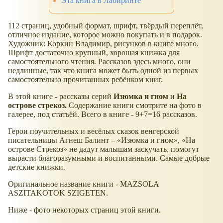
Эта книга в Лабиринте
112 страниц, удобный формат, шрифт, твёрдый переплёт,
отличное издание, которое можно покупать и в подарок.
Художник: Коркин Владимир, рисунков в книге много.
Шрифт достаточно крупный, хорошая книжка для
самостоятельного чтения. Рассказов здесь много, они
недлинные, так что книга может быть одной из первых
самостоятельно прочитанных ребёнком книг.
В этой книге - рассказы серий
Изюмка и гном
и
На
острове стрекоз.
Содержание книги смотрите на фото в
галерее, под статьёй. Всего в книге - 9+7=16 рассказов.
Герои поучительных и весёлых сказок венгерской
писательницы Агнеш Балинт –
Изюмка и гном
,
На
острове Cтрекоз
не дадут малышам заскучать, помогут
вырасти благоразумными и воспитанными. Самые добрые
детские книжки.
Оригинальное название книги - MAZSOLA
ASZITAKOTOK SZIGETEN.
Ниже - фото некоторых страниц этой книги.