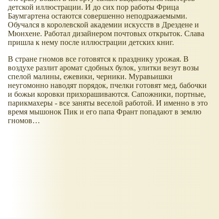
детской иллюстрации. И до сих пор работы Фрица
Баумгартена остаются совершенно неподражаемыми.
Обучался в королевской академии искусств в Дрездене и
Мюнхене. Работал дизайнером почтовых открыток. Слава
пришла к нему после иллюстрации детских книг.
В стране гномов все готовятся к празднику урожая. В
воздухе разлит аромат сдобных булок, улитки везут возы
спелой малины, ежевики, черники. Муравьишки
неугомонно наводят порядок, пчелки готовят мед, бабочки
и божьи коровки прихорашиваются. Сапожники, портные,
парикмахеры - все заняты веселой работой. И именно в это
время мышонок Пик и его папа Франт попадают в землю
гномов…