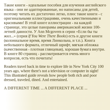
Такие книги - идеальные пособия для изучения английского
языка - они не адаптированные, но написаны для детей,
поэтому читать их достаточно легко, плюс такие книги - с
оригинальными иллюстрациями, очень качественными и
красивыми! В этой книге иллюстрации - на каждой
странице, это целые панорамы американской жизни 100-
летней давности. У Ann Mcgovern в серии
Если бы ты
жил...
(серия
If You Were There Books
) есть и другие книги
(колониальное время, время Линкольна, и т.п.). Книга
небольшого формата, отличный шрифт, мягкая обложка
(качественная - плотная глянцевая), хорошая бумага внутри.
В книге 80 страниц - рассматривается очень много
вопросов, есть что почитать!
Readers travel back in time to explore life in New York City 100
years ago, where there's not a television or computer in sight!
This illustrated guide reveals how people both rich and poor
dressed, traveled, dined. And entertained.
A DIFFERENT TIME ... A DIFFERENT PLACE ...