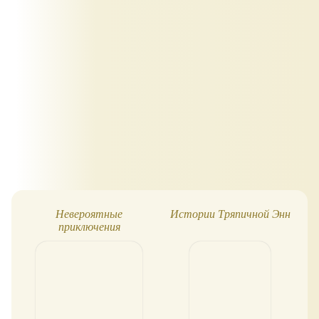
Невероятные
Истории Тряпичной Энн
приключения
Лоскутикова
д