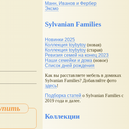
Манн, Иванов и Фербер
Эксмо
Sylvanian Families
Новинки 2025
Коллекция toybytoy
(новая)
Коллекция toybytoy
(старая)
Ревизия семей на конец 2023
Наши семейки и дома
(новое)
Список дней рождения
Как вы расставляете мебель в домиках
Sylvanian Families? Добавляйте фото
здесь
!
Подборка статей
о Sylvanian Families с
2019 года и далее.
Коллекции