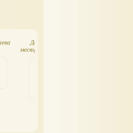
лева
Двенадцать
Новогодние книги 
месяцев. Сказка для
сразу
чтения, книга для
комплектами!
представления