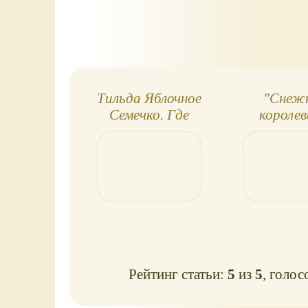
Тильда Яблочное
"Снеж
Семечко. Где
королев
растет
иллюстра
снежовник? (Обзор
Окса
книги)
Викторо
волшебная 
Обзо
Рейтинг статьи:
5
из
5
, голос