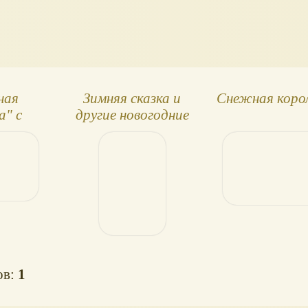
ная
Зимняя сказка и
Снежная коро
а" с
другие новогодние
циями
истории
ны
вой:
книга.
р
ов:
1