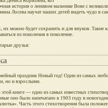
ка Дениса Кораблёва, кот
очная история о ленивом мальчике Вове с велико
ина Лосева научат наших детей видеть чудо в са
, их можно будет сохранить и для внуков. Такие 
ваться из поколения в поколение.
тарые друзья:
ка
мейный праздник Новый год! Один из самых люб
и, но и взрослыми.
в этой книге — одно из самых известных стихотв
рвые оно было напечатано в 1903 году в новогодн
лютка». Часть этого стихотворения была положен