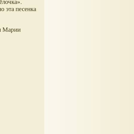
ёлочка».
о эта песенка
и Марии