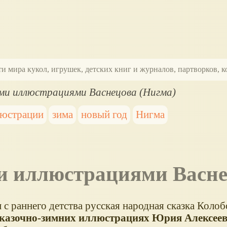
ти мира кукол, игрушек, детских книг и журналов, партворков,
ими иллюстрациями Васнецова (Нигма)
люстрации
зима
новый год
Нигма
ми иллюстрациями Васн
 с раннего детства русская народная сказка Колоб
казочно-зимних иллюстрациях Юрия Алексее