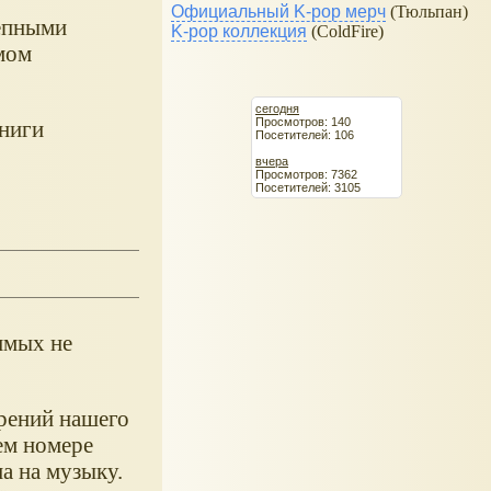
Официальный K-pop мерч
(Тюльпан)
лепными
K-pop коллекция
(ColdFire)
мом
сегодня
Просмотров: 140
книги
Посетителей: 106
вчера
Просмотров: 7362
Посетителей: 3105
имых не
орений нашего
ем номере
а на музыку.