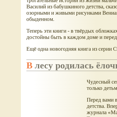
трогательные истории из жизни мальчи
Василий из бабушкиного детства, сказ
озорными и живыми рисунками Вениам
обыденном.
Теперь эти книги - в твёрдых обложках
достойны быть в каждом доме и переда
Ещё одна новогодняя книга из серии С
В лесу родилась ёлоч
Чудесный се
только детьм
Перед вами 
детства. Впе
журнала «Ма