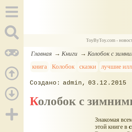
ToyByToy.com - новос
Главная
Книги
Колобок с зимн
книга
Колобок
сказки
лучшие ил
admin
03.12.2015
Колобок с зимни
Знакомая всем
этой книге в
с