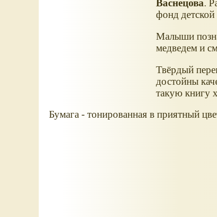
Васнецова
. 
фонд детской
Малыши позна
медведем и см
Твёрдый переп
достойны каче
такую книгу х
Бумага - тонированная в приятный цве