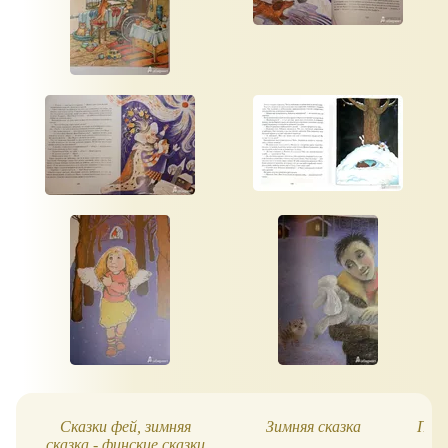
Сказки фей, зимняя
Зимняя сказка
При
сказка - финские сказки