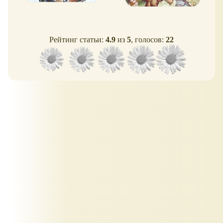
Рейтинг статьи:
4.9
из
5
, голосов:
22