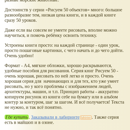
Достоинств у серии
Рисуем 50 объектов
много: большое
разнообразие тем, низкая цена книги, и в каждой книге
сразу 50 уроков.
Даже если вы совсем не умеете рисовать, вполне можно
научиться, и помочь ребёнку освоить технику.
Устроены книги просто: на каждой странице - один урок,
просто пошаговые картинки, с чего начать и до чего дойти.
Очень удобно!
Формат - А4, мягкие обложки, хорошо раскрываются,
удобные пособия для рисования. Серия книг Рисуем 50 -
очень хорошая, рисовать по ней легко и просто. Очень
хорошая серия для начинающих и для тех, кто уже умеет
рисовать, но у кого проблемы с изображением людей,
архитектуры, машин, и т.п. Принцип работы - аккуратно
копируем рисунок из книги себе на бумагу или в альбом
контур за контуром, шаг за шагом. И всё получается! Текста
не нужно, и так всё понятно.
Где купить
.
Заказывали в лабиринте
. Также серия
есть в майшоп и в озоне.