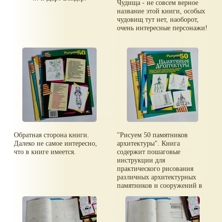
Чудища - не совсем верное
название этой книги, особых
чудовищ тут нет, наоборот,
очень интересные персонажи!
Обратная сторона книги.
"Рисуем 50 памятников
Далеко не самое интересно,
архитектуры". Книга
что в книге имеется.
содержит пошаговые
инструкции для
практического рисования
различных архитектурных
памятников и сооружений в
процессе освоения искусства
черно-белой и полутоновой
графики.