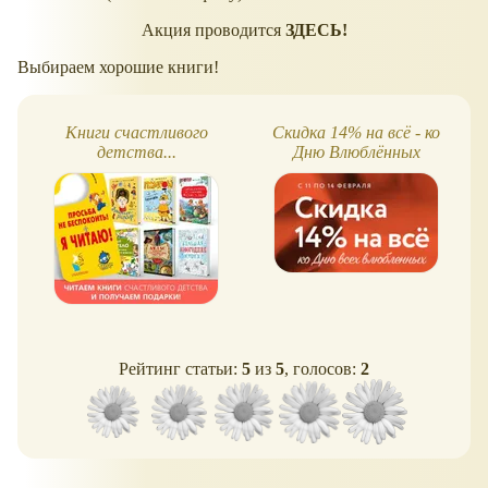
Акция проводится
ЗДЕСЬ!
Выбираем хорошие книги!
Книги счастливого
Скидка 14% на всё - ко
детства...
Дню Влюблённых
Рейтинг статьи:
5
из
5
, голосов:
2