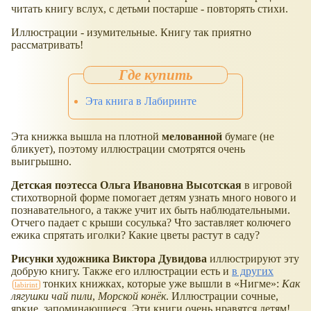
читать книгу вслух, с детьми постарше - повторять стихи.
Иллюстрации - изумительные. Книгу так приятно
рассматривать!
Эта книга в Лабиринте
Эта книжка вышла на плотной
мелованной
бумаге (не
бликует), поэтому иллюстрации смотрятся очень
выигрышно.
Детская поэтесса Ольга Ивановна Высотская
в игровой
стихотворной форме помогает детям узнать много нового и
познавательного, а также учит их быть наблюдательными.
Отчего падает с крыши сосулька? Что заставляет колючего
ежика спрятать иголки? Какие цветы растут в саду?
Рисунки художника Виктора Дувидова
иллюстрируют эту
добрую книгу. Также его иллюстрации есть и
в других
тонких книжках, которые уже вышли в
Нигме
:
Как
лягушки чай пили
,
Морской конёк
. Иллюстрации сочные,
яркие, запоминающиеся. Эти книги очень нравятся детям!