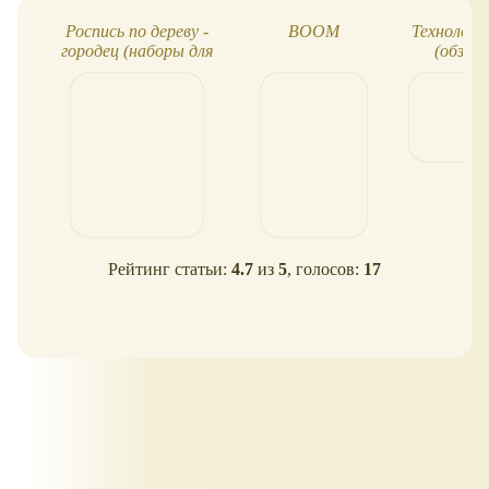
Роспись по дереву -
BOOM
Технолог
городец (наборы для
(обзор)
творчества)
волш
Рейтинг статьи:
4.7
из
5
, голосов:
17