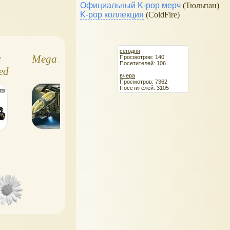
Официальный K-pop мерч
(Тюльпан)
K-pop коллекция
(ColdFire)
сегодня
c
Mega Bloks Halo
Lego Star Wars
Просмотров: 140
Посетителей: 106
ed
7914 - Mandalorian
вчера
20
Просмотров: 7362
Посетителей: 3105