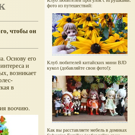
Клуб любителей прогулок с игрушками:
ок
фото из путешествий:
ого,
чтобы он
а. Основу его
Клуб любителей китайских мини BJD
 интереса и
кукол (добавляйте свои фото!):
ых, возникает
олес-
ская в
ния воочию.
Как вы расставляете мебель в домиках