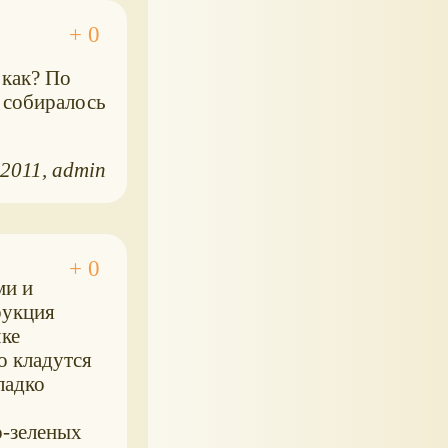
 как? По
, собиралось
.2011
admin
ми и
рукция
чке
о кладутся
ладко
о-зеленых