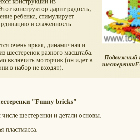
хся конструкций из
Этот конструктор дарит радость,
ение ребенка, стимулирует
ординацию и слаженность
тся очень яркая, динамичная и
з шестеренок разного масштаба.
Подвижный 
мо включить моторчик (он идет в
шестеренки
F
они в набор не входят).
стеренки "Funny bricks"
м числе шестеренки и детали основы.
я пластмасса.