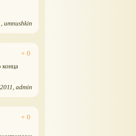
1
umnushkin
о конца
.2011
admin