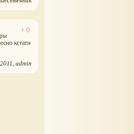
шественник
оры
есно кстати
.2011
admin