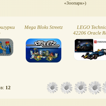
«Зоопарк»)
игурки
Mega Bloks Streetz
LEGO Techni
о
42206 Oracle R
Bull Racing RB
F1
ов:
12