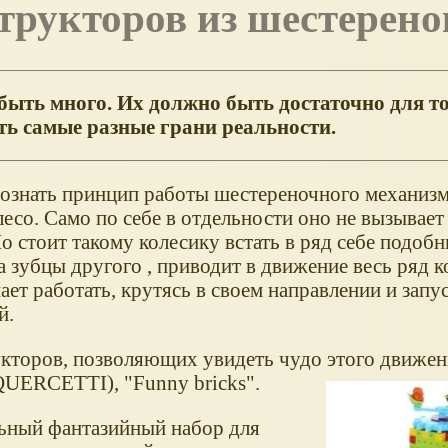
структоров из шестерен
 быть много.
Их должно быть достаточно для т
ть самые разные грани реальности.
познать принцип работы шестереночного механизм
лесо. Само по себе в отдельности оно не вызывает
 стоит такому колесику встать в ряд себе подобн
а зубцы другого , приводит в движение весь ряд к
ет работать, крутясь в своем направлении и запу
й.
укторов, позволяющих увидеть чудо этого движе
QUERCETTI), "Funny bricks".
льный фантазийный набор для