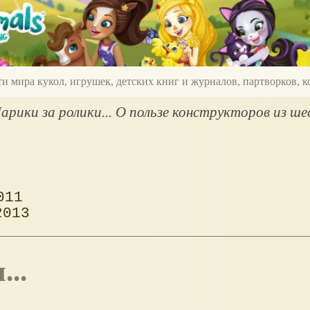
ти мира кукол, игрушек, детских книг и журналов, партворков,
рики за ролики... О пользе конструкторов из ш
011
2013
...