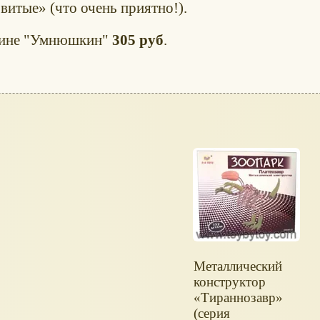
овитые» (что очень приятно!).
зине "Умнюшкин"
305 руб
.
Металлический
конструктор
«Тираннозавр»
(серия