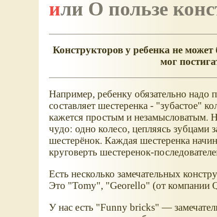
или О пользе кон
Конструкторов у ребенка не может
мог постига
Например, ребенку обязательно надо 
составляет шестеренка - "зубастое" ко
кажется простым и незамысловатым. Но
чудо: одно колесо, цепляясь зубцами з
шестерёнок. Каждая шестеренка начина
круговерть шестеренок-последователе
Есть несколько замечательных констр
Это "Tomy", "Georello" (от компании 
У нас есть "Funny bricks" — замечате