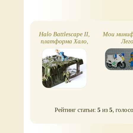
Halo Battlescape II,
Мои миниф
платформа Хало,
Лег
Мегаблокс
Рейтинг статьи:
5
из
5
, голос