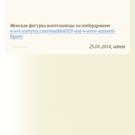
Женская фигурка воительницы на кибердраконе
www.toybytoy.com/smalldoll/Elf-and-warrior-armored-
figures
25.01.2014
admin
ответить