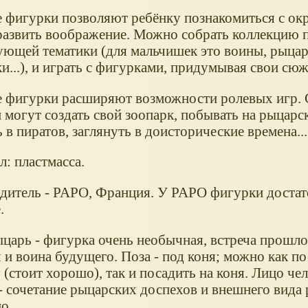
 фигурки позволяют ребёнку познакомиться с 
развить воображение. Можно собрать коллекцию 
ующей тематики (для мальчишек это воины, рыцар
и...), и играть с фигурками, придумывая свои сю
 фигурки расширяют возможности ролевых игр.
 могут создать свой зоопарк, побывать на рыцарс
 в пиратов, заглянуть в доисторические времена...
: пластмасса.
дитель - PAPO, Франция. У PAPO фигурки доста
.
царь - фигурка очень необычная, встреча прошло
 и воина будущего. Поза - под коня; можно как п
(стоит хорошо), так и посадить на коня. Лицо чел
- сочетание рыцарских доспехов и внешнего вида 
о.