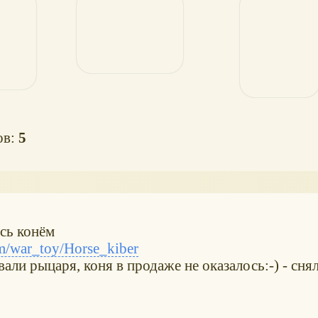
ов:
5
сь конём
/war_toy/Horse_kiber
вали рыцаря, коня в продаже не оказалось:-) - снял