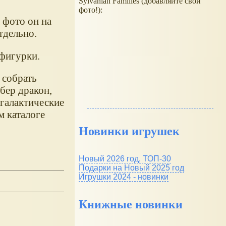
Sylvanian Families (добавляйте свои
фото!):
а фото он на
тдельно.
 фигурки.
 собрать
бер дракон,
 галактические
м каталоге
Новинки игрушек
Новый 2026 год, ТОП-30
Подарки на Новый 2025 год
Игрушки 2024 - новинки
Книжные новинки