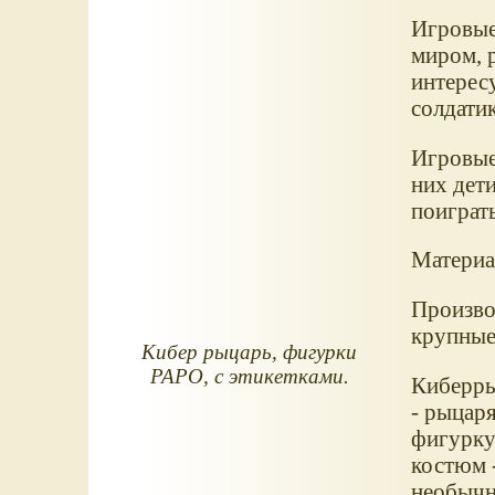
Игровые
миром, 
интерес
солдатик
Игровые
них дети
поиграть
Материал
Произво
крупные
Кибер рыцарь, фигурки
PAPO, с этикетками.
Киберры
- рыцаря
фигурку 
костюм 
необычн