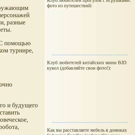
Клуб любителей прогулок с игрушками:
фото из путешествий:
окружающим
персонажей
и, разные
жеты.
 С помощью
ком турнире,
Клуб любителей китайских мини BJD
кукол (добавляйте свои фото!):
точно
го и будущего
оставить
овеческое,
робота,
Как вы расставляете мебель в домиках