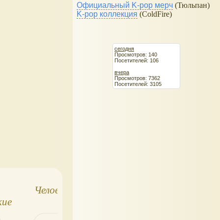
Официальный K-pop мерч
(Тюльпан)
K-pop коллекция
(ColdFire)
сегодня
Просмотров: 140
Посетителей: 106
вчера
Просмотров: 7362
Посетителей: 3105
Человек-носорог
Papo: рыцарь
кие
оленя с конём
цы