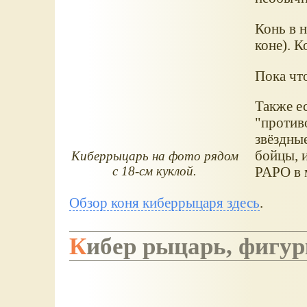
Конь в н
коне). К
Пока чт
Также ес
"против
звёздны
бойцы, и
Киберрыцарь на фото рядом
с 18-см куклой.
PAPO в 
Обзор коня киберрыцаря здесь
.
Кибер рыцарь, фигу