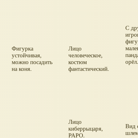
С др
игро
фигу
мале
Фигурка
Лицо
панд
устойчивая,
человеческое,
орёл
можно посадить
костюм
на коня.
фантастический.
Лицо
Вид 
киберрыцаря,
шлем
PAPO.