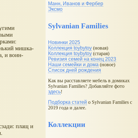
Манн, Иванов и Фербер
Эксмо
Sylvanian Families
угими
выми
рками:
Новинки 2025
нький мишка-
Коллекция toybytoy
(новая)
Коллекция toybytoy
(старая)
а, и воин-
Ревизия семей на конец 2023
.
Наши семейки и дома
(новое)
Список дней рождения
Как вы расставляете мебель в домиках
Sylvanian Families? Добавляйте фото
здесь
!
Подборка статей
о Sylvanian Families с
2019 года и далее.
Коллекции
сзади: плащ и
.