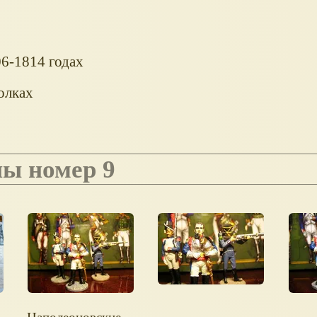
06-1814 годах
олках
ны номер 9