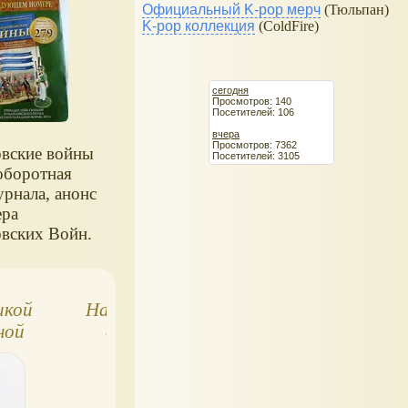
Официальный K-pop мерч
(Тюльпан)
K-pop коллекция
(ColdFire)
сегодня
Просмотров: 140
Посетителей: 106
вчера
Просмотров: 7362
вские войны
Посетителей: 3105
оборотная
урнала, анонс
ера
вских Войн.
икой
Наполеоновские
Наполеоновски
ной
войны №38
Войны 20