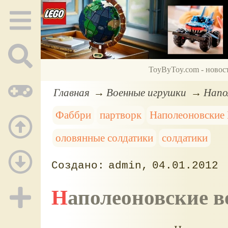
ToyByToy.com - новос
Главная
Военные игрушки
Напо
Фаббри
партворк
Наполеоновские
оловянные солдатики
солдатики
admin
04.01.2012
Наполеоновские 