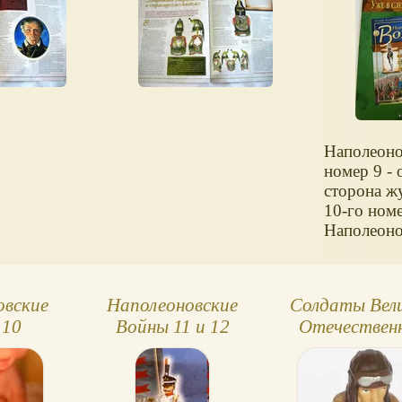
Наполеоно
номер 9 - 
сторона ж
10-го ном
Наполеоно
овские
Наполеоновские
Солдаты Вел
 10
Войны 11 и 12
Отечествен
номер
Войны 4