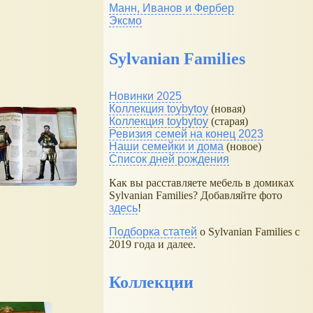
Манн, Иванов и Фербер
Эксмо
Sylvanian Families
Новинки 2025
Коллекция toybytoy
(новая)
Коллекция toybytoy
(старая)
Ревизия семей на конец 2023
Наши семейки и дома
(новое)
Список дней рождения
Как вы расставляете мебель в домиках
Sylvanian Families? Добавляйте фото
здесь
!
Подборка статей
о Sylvanian Families с
2019 года и далее.
Коллекции