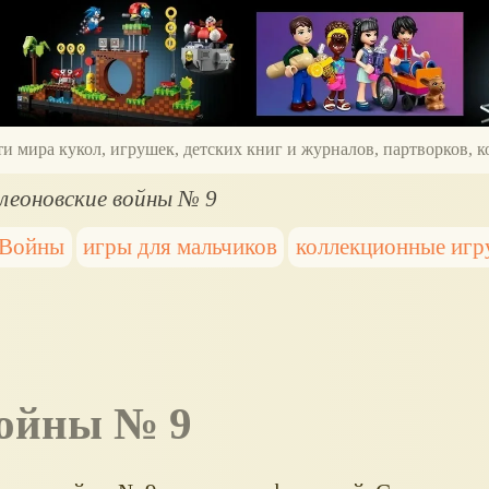
ти мира кукол, игрушек, детских книг и журналов, партворков,
леоновские войны № 9
 Войны
игры для мальчиков
коллекционные иг
войны № 9