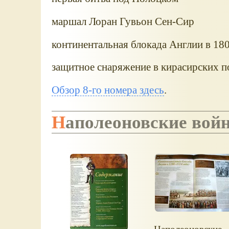
маршал Лоран Гувьон Сен-Сир
континентальная блокада Англии в 18
защитное снаряжение в кирасирских п
Обзор 8-го номера здесь
.
Наполеоновские вой