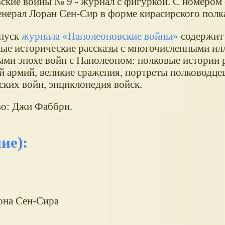
ские войны № 9 - журнал с фигуркой. С номером
енерал Лоран Сен-Сир в форме кирасирского полка
пуск
журнала
Наполеоновские войны
содержит
ные исторические рассказы с многочисленными и
ми эпохе войн с Наполеоном: полковые истории 
й армий, великие сражения, портреты полководцев
ских войн, энциклопедия войск.
во: Джи Фаббри.
ие):
она Сен-Сира