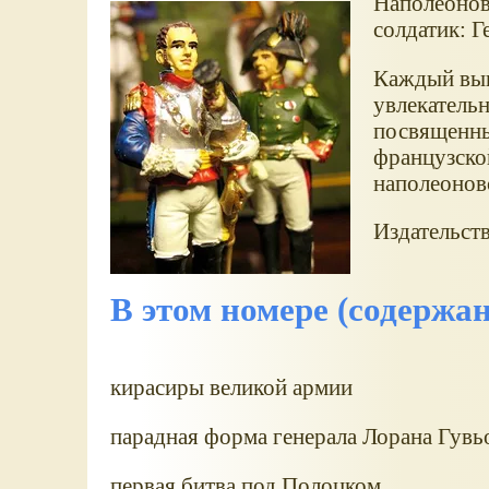
Наполеонов
солдатик: Г
Каждый вы
увлекатель
посвященны
французско
наполеонов
Издательст
В этом номере (содержан
кирасиры великой армии
парадная форма генерала Лорана Гувь
первая битва под Полоцком