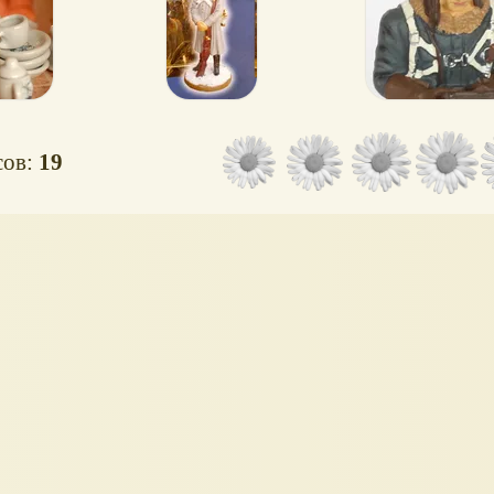
сов:
19