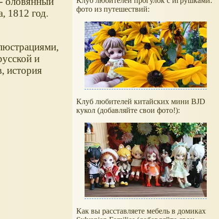
 - оловянный
Клуб любителей прогулок с игрушками:
фото из путешествий:
, 1812 год.
ллюстрациями,
русской и
, история
Клуб любителей китайских мини BJD
кукол (добавляйте свои фото!):
Как вы расставляете мебель в домиках