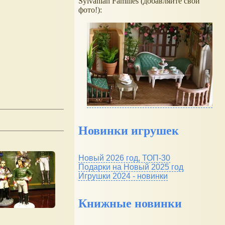
Sylvanian Families (добавляйте свои
фото!):
Новинки игрушек
Новый 2026 год, ТОП-30
Подарки на Новый 2025 год
Игрушки 2024 - новинки
Книжные новинки