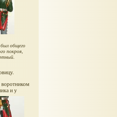
был общего
го покроя,
ртный.
овицу.
с воротником
ика и у