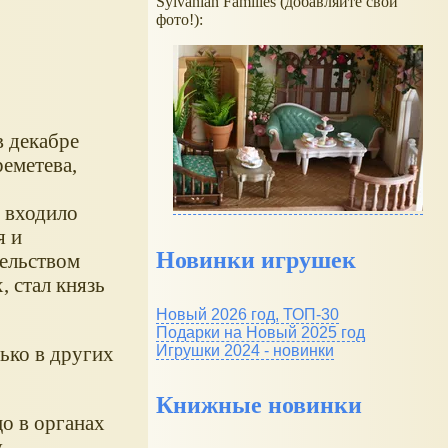
Sylvanian Families (добавляйте свои
фото!):
 декабре
реметева,
 входило
я и
Новинки игрушек
тельством
, стал князь
Новый 2026 год, ТОП-30
Подарки на Новый 2025 год
ько в других
Игрушки 2024 - новинки
Книжные новинки
цо в органах
у