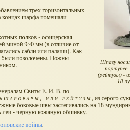
обавлением трех горизонтальных
На концах шарфа помешали
хотных полков - офицерская
ей миной 9~0 мм (в отличие от
агались сабли или палаши). Как
и были позолочены. Ножны
Шпагу носил
ником.
портупее
(рейтузы) - и
18 пу
енералам Свиты Е. И. В. по
сь
шаровары, или рейтузы
, из серого сук
ружные боковые швы застегивались на 18 мундирны
ь леи - черную кожаную обшивку.
оновские войны
.