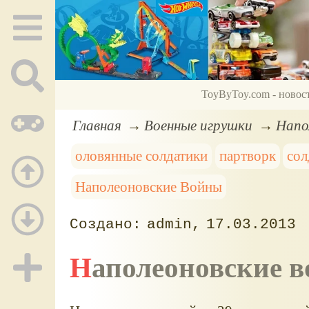
ToyByToy.com - новос
Главная
Военные игрушки
Напо
оловянные солдатики
партворк
сол
Наполеоновские Войны
admin
17.03.2013
Наполеоновские 