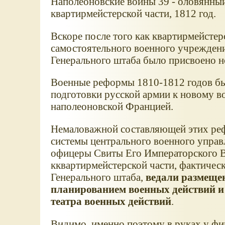
Наполеоновские войны 39 - оловянный
квартирмейстерской части, 1812 год.
Вскоре после того как квартирмейстер
самостоятельного военного учреждени
Генерального штаба было присвоено 
Военные реформы 1810-1812 годов б
подготовки русской армии к новому 
наполеоновской Францией.
Немаловажной составляющей этих реф
системы центрального военного управ
офицеры Свиты Его Императорского В
кквартирмейстерской части, фактичес
Генерального штаба,
ведали размещен
планированием военных действий 
театра военных действий
.
Видимо, именно поэтому в руках у фиг