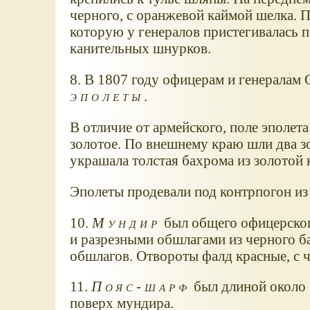
черного, с оранжевой каймой шелка. П
которую у генералов пристегивалась п
канительных шнурков.
8. В 1807 году офицерам и генералам
эполеты
.
В отличие от армейского, поле эполета
золотое. По внешнему краю шли два з
украшала толстая бахрома из золотой 
Эполеты продевали под контрпогон из 
10.
Мундир
был общего офицерского
и разрезными обшлагами из черного б
обшлагов. Отвороты фалд красные, с 
11.
Пояс-шарф
был длиной около 1
поверх мундира.