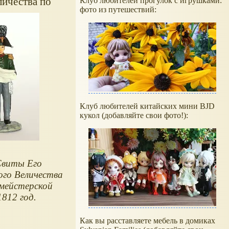
личества по
Клуб любителей прогулок с игрушками:
фото из путешествий:
Клуб любителей китайских мини BJD
кукол (добавляйте свои фото!):
Свиты Его
го Величества
мейстерской
1812 год.
Как вы расставляете мебель в домиках