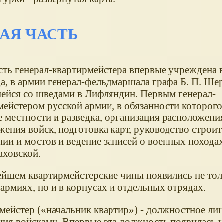
АЯ ЧАСТЬ
ть генерал-квартирмейстера впервые учреждена в
а, в армии генерал-фельдмаршала графа Б. П. Ше
ейся со шведами в Лифляндин. Первым генерал-
мейстером русской армии, в обязанности которого
е местности и разведка, организация расположени
жения войск, подготовка карт, руководство строи
ии и мостов и ведение записей о военных походах
аховской.
ейшем квартирмейстерские чины появились не тол
армиях, но и в корпусах и отдельных отрядах.
мейстер (
начальник квартир
) - должностное ли
ния войсками. Впервые эта должность появилась 