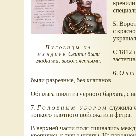
кренили 
специаль
5. Ворот
с красн
украшал
Пуговицы на
С 1812 
мундире
Свиты были
застегив
гладкими, вызолоченными.
6.
Обш
были разрезные, без клапанов.
Обшлага шили из черного бархата, с 
7.
Головным убором
служила ч
тонкого плотного войлока или фетра.
В верхней части поля сшивались меж
крепились к тулье шляпы. На переднем