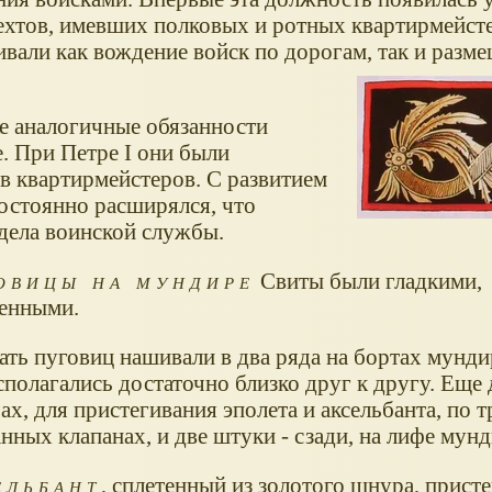
ехтов, имевших полковых и ротных квартирмейсте
вали как вождение войск по дорогам, так и разме
ке аналогичные обязанности
. При Петре I они были
в квартирмейстеров. С развитием
постоянно расширялся, что
дела воинской службы.
овицы на мундире
Свиты были гладкими,
енными.
ать пуговиц нашивали в два ряда на бортах мунди
сполагались достаточно близко друг к другу. Еще
чах, для пристегивания эполета и аксельбанта, по 
нных клапанах, и две штуки - сзади, на лифе мунд
ельбант
, сплетенный из золотого шнура, присте