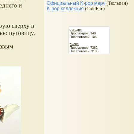
Официальный K-pop мерч
(Тюльпан)
еднего и
K-pop коллекция
(ColdFire)
орую сверху в
сегодня
тью пуговицу.
Просмотров: 140
Посетителей: 106
вчера
равым
Просмотров: 7362
Посетителей: 3105