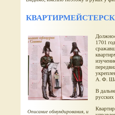
КВАРТИРМЕЙСТЕРСК
Должнос
1701 год
сражавш
квартир
изучени
передви
укреплен
А. Ф. Ш
В дальн
русских 
Квартир
Описание обмундирования, и
управле