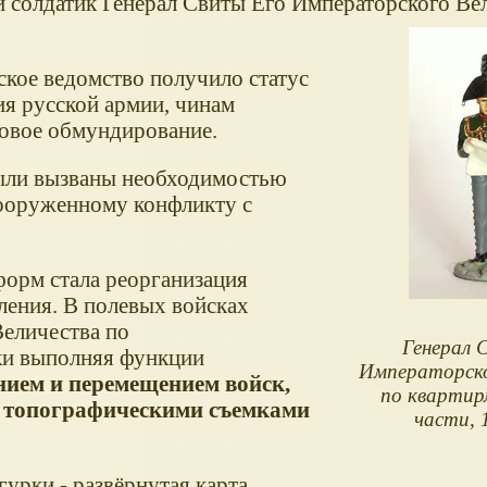
 солдатик Генерал Свиты Его Императорского Ве
ское ведомство получило статус
я русской армии, чинам
новое обмундирование.
ыли вызваны необходимостью
вооруженному конфликту с
орм стала реорганизация
ления. В полевых войсках
еличества по
Генерал 
ки выполняя функции
Императорско
ием и перемещением войск,
по квартир
и топографическими съемками
части, 
урки - развёрнутая карта.