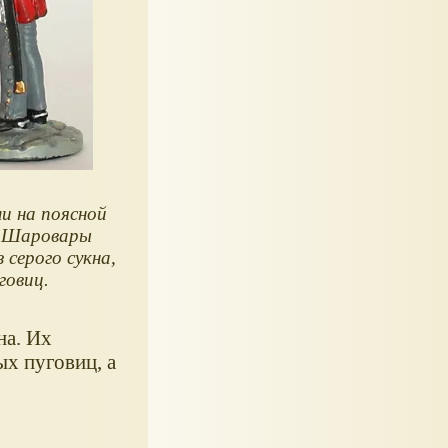
и на поясной
. Шаровары
з серого сукна,
говиц.
на. Их
х пуговиц, а