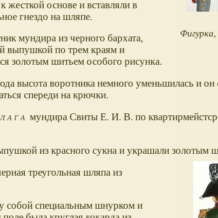
к жесткой основе и вставляли в
ное гнездо на шляпе.
Фигурка, 
ник мундира из черного бархата,
ой выпушкой по трем краям и
ся золотым шитьем особого рисунка.
года высота воротника немного уменьшилась и он 
аться спереди на крючки.
лага
мундира Свиты Е. И. В. по квартирмейстср
выпушкой из красного сукна и украшали золотым 
ерная треугольная шляпа из
ду собой специальным шнурком и
 поле была круглая кокарда из