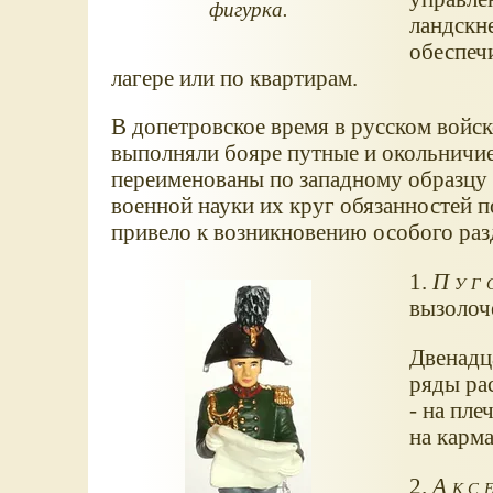
фигурка.
ландскн
обеспечи
лагере или по квартирам.
В допетровское время в русском войс
выполняли бояре путные и окольничие
переименованы по западному образцу 
военной науки их круг обязанностей 
привело к возникновению особого раз
1.
Пуг
вызолоч
Двенадц
ряды ра
- на пле
на карма
2.
Акс