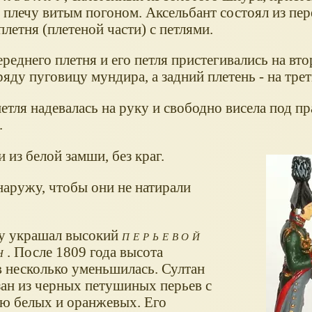
 плечу витым погоном. Аксельбант состоял из пер
плетня (плетеной части) с петлями.
реднего плетня и его петля пристегивались на вт
яду пуговицу мундира, а задний плетень - на тре
етля надевалась на руку и свободно висела под п
.
 из белой замши, без краг.
наружу, чтобы они не натирали
у украшал высокий
перьевой
н
. После 1809 года высота
в несколько уменьшилась. Султан
зан из черных петушиных перьев с
ю белых и оранжевых. Его