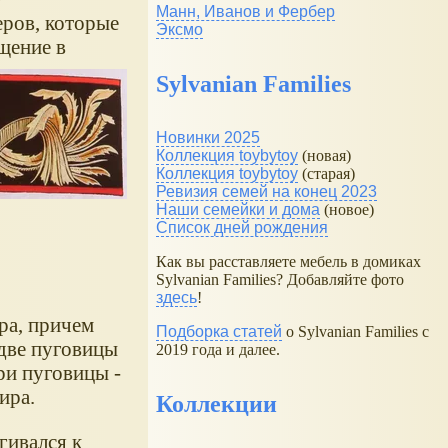
Манн, Иванов и Фербер
ров, которые
Эксмо
щение в
Sylvanian Families
Новинки 2025
Коллекция toybytoy
(новая)
Коллекция toybytoy
(старая)
Ревизия семей на конец 2023
Наши семейки и дома
(новое)
Список дней рождения
Как вы расставляете мебель в домиках
Sylvanian Families? Добавляйте фото
здесь
!
ра, причем
Подборка статей
о Sylvanian Families с
 две пуговицы
2019 года и далее.
три пуговицы -
ира.
Коллекции
гивался к