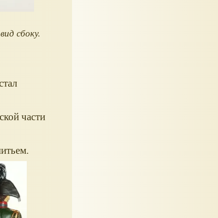
вид сбоку.
стал
ской части
шитьем.