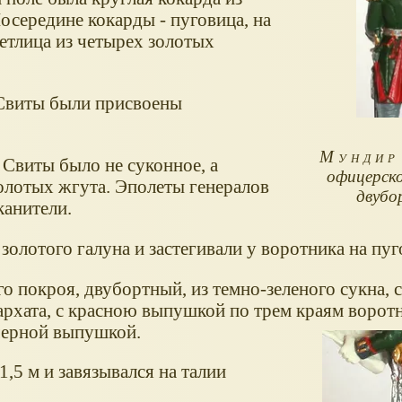
осередине кокарды - пуговица, на
етлица из четырех золотых
 Свиты были присвоены
Мундир
 Свиты было не суконное, а
офицерско
олотых жгута. Эполеты генералов
двубо
канители.
золотого галуна и застегивали у воротника на пуг
 покроя, двубортный, из темно-зеленого сукна, 
архата, с красною выпушкой по трем краям воротн
черной выпушкой.
,5 м и завязывался на талии