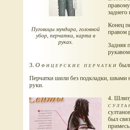
правому
заднего 
Конец пе
Пуговицы мундира, головной
правом р
убор, перчатки, карта в
руках.
Задняя п
рукавом
3.
Офицерские перчатки
были
Перчатки шили без подкладки, швами 
руки.
4. Шляп
султа
султано
был свя
примесь