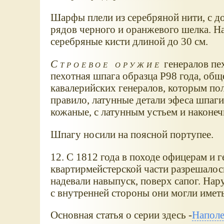
Шарфы плели из серебряной нити, с д
рядов черного и оранжевого шелка. 
серебряные кисти длиной до 30 см.
Строевое оружие
генералов пе
пехотная шпага образца Р98 года, общ
кавалерийских генералов, которым пол
правило, латунные детали эфеса шпаг
кожаные, с латунным устьем и наконеч
Шпагу носили на поясной портупее.
12. С 1812 года в походе офицерам и г
квартирмейстерской части разрешало
надевали навыпуск, поверх сапог. На
с внутренней стороны они могли имет
Основная статья о серии здесь -
Наполе