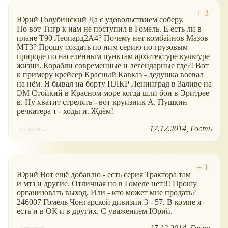
Юрий Голубинский Да с удовольствием соберу.
Но вот Тигр к нам не поступил в Гомель. Е есть ли в
плане Т90 Леопард2А4? Почему нет комбайнов Мазов
МТЗ? Прошу создать по ним серию по грузовым
природе по населённым пунктам архитектуре культуре
жизни. Корабли современные и легендарные где?! Вот
к примеру крейсер Красный Кавказ - дедушка воевал
на нём. Я бывал на борту ПЛКР Ленинград в Заливе на
ЭМ Стойкий в Красном море когда шли бои в Эритрее
в. Ну хватит стрелять - вот круизник А. Пушкин
речкатера т - ходы и. Ждём!
17.12.2014
Гость
ответить
Юрий Вот ещё добавлю - есть серия Трактора там
и мтз и другие. Отличная но в Гомеле нет!!! Прошу
организовать выход. Или - кто может мне продать?
246007 Гомель Чонгарской дивизии 3 - 57. В компе я
есть и в ОК и в других. С уважением Юрий.