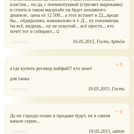
пластик... но да, с пневмопушкой (стреляет шариками)
и стоить в таком масштабе он будет ненамного
дешевле.. цена от 12 500... а этот встанет в 22,,,вроде
бы... обдиралово, наживалово и т. Д... ну понимаешь
ты всё, видишь... ну не покупай... всё просто... кто
хочет тот и собирает...☺
16.05.2015
Гость Артём
ответить
а где купить ресивер вайфай!? кто знает
для танка
19.05.2015
Гость
ответить
Да он гораздо позже в продаже будет, не в самом
начале серии...
19.05.2015
admin
ответить