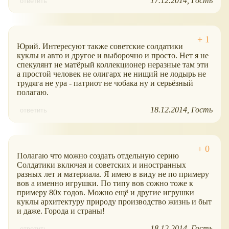
17.12.2014
Гость
ответить
Юрий. Интересуют также советские солдатики
куклы и авто и другое и выборочно и просто. Нет я не
спекулянт не матёрый коллекционер неразные там эти
а простой человек не олигарх не нищий не лодырь не
трудяга не ура - патриот не чобака ну и серьёзный
полагаю.
18.12.2014
Гость
ответить
Полагаю что можно создать отдельную серию
Солдатики включая и советских и иностранных
разных лет и материала. Я имею в виду не по примеру
вов а именно игрушки. По типу вов сожно тоже к
примеру 80х годов. Можно ещё и другие игрушки
куклы архитектуру природу производство жизнь и быт
и даже. Города и страны!
18.12.2014
Гость
ответить