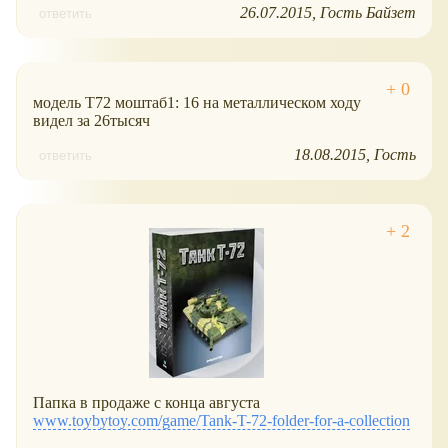
26.07.2015
Гость Байзет
ответить
модель Т72 моштаб1: 16 на металлическом ходу
видел за 26тысяч
18.08.2015
Гость
ответить
Папка в продаже с конца августа
www.toybytoy.com/game/Tank-T-72-folder-for-a-collection