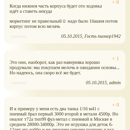
Когда нижнея часть корпуса будет ото ходовка
идёт а ставеть некуда
моркетинг не правельный☺ надо было 1башня потом
корпус потом всю мелачь
05.10.2015
Гость пионер1942
ответить
Это они, наоборот, как раз наверняка хорошо
продумали: мы покупаем мелочь в ожидании основы...
Но надеюсь, она скоро всё же будет.
05.10.2015
admin
ответить
И к примеру у меня есть два танка 1/16 м41 с
пневмай брал первый 3000 второй в метали 4500р. Но
оналог т72а тип99 фул-метал с пневмой в Москве в
среднем 28000-34000р. Это не игрушка для деток 6-
12лет это хобби и не децкими ценами поэтому я рад