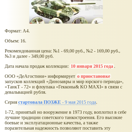
Формат: А4.
Объем: 16.
Рекомендованная цена: №1 - 69,00 руб., №2 - 169,00 руб.,
№3 и далее - 349,00 руб.
Дата начала продаж коллекции:
10 января 2015 года
.
ООО
ДеАгостини
информирует
о приостановке
запусков коллекций
Динозавры и мир юрского периода
,
ТанкТ - 72
и флоупака
Гекконы& KO MAXI
в связи с
девальвацией рубля.
Серия
стартовала ПОЗЖЕ
- 9 мая 2015 года
.
1-72, принятый но вооружение в 1973 году, воплотил в себе
лучшие традиции советского танкостроения. Его высокие
боевые и эксплуатационные качества, а также
поразительная надежность позволяют поставить эту