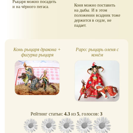
Рыцаря можно посадить
Коня можно поставить
и на чёрного пегаса.
на дыбы. И в этом
положении всадник тоже
держится в седле, не
падает.
Конь рыцаря дракона +
Papo: рыцарь оленя с
фигурка рыцаря
конём
Рейтинг статьи:
4.3
из
5
, голосов:
3