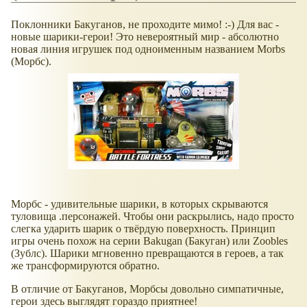
Поклонники Бакуганов, не проходите мимо! :-) Для вас -
новые шарики-герои! Это невероятный мир - абсолютно
новая линия игрушек под одноименным названием Morbs
(Морбс).
Морбс - удивительные шарики, в которых скрываются
туловища .персонажей. Чтобы они раскрылись, надо просто
слегка ударить шарик о твёрдую поверхность. Принцип
игры очень похож на серии Bakugan (Бакуган) или Zoobles
(Зублс). Шарики мгновенно превращаются в героев, а так
же трансформируются обратно.
В отличие от Бакуганов, Морбсы довольно симпатичные,
герои здесь выглядят гораздо приятнее!