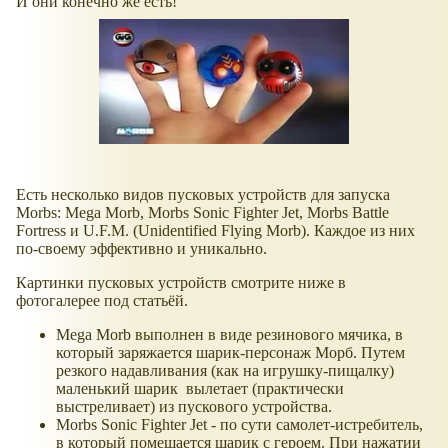
И они конечно же есть!
Есть несколько видов пусковых устройств для запуска
Morbs: Mega Morb, Morbs Sonic Fighter Jet, Morbs Battle
Fortress и U.F.M. (Unidentified Flying Morb). Каждое из них
по-своему эффективно и уникально.
Картинки пусковых устройств смотрите ниже в
фотогалерее под статьёй.
Mega Morb выполнен в виде резинового мячика, в
который заряжается шарик-персонаж Морб. Путем
резкого надавливания (как на игрушку-пищалку)
маленький шарик вылетает (практически
выстреливает) из пускового устройства.
Morbs Sonic Fighter Jet - по сути самолет-истребитель,
в который помещается шарик с героем. При нажатии