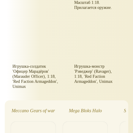
Масштаб 1:18.
Прилагается оружие.
Игрушка-солдатик
Игрушка-монстр
'Офицер Марадёров'
'Рэведжер' (Ravager),
(Marauder Officer), 1:18,
1:18, 'Red Faction
'Red Faction Armageddon',
Armageddon', Unimax
Unimax
Meccano Gears of war
Mega Bloks Halo
Skyl