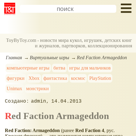
ToyByToy.com - новости мира кукол, игрушек, детских книг
и журналов, партворков, коллекционирования
Главная
Виртуальные игры
Red Faction Armageddon
компьютерные игры
битва
игры для мальчиков
фигурки
Xbox
фантастика
космос
PlayStation
Unimax
монстрики
admin
14.04.2013
Red Faction Armageddon
Red Faction: Armageddon
(ранее
Red Faction 4
, рус.
Красная фракция
) — это знаменитая компьютерная игра,