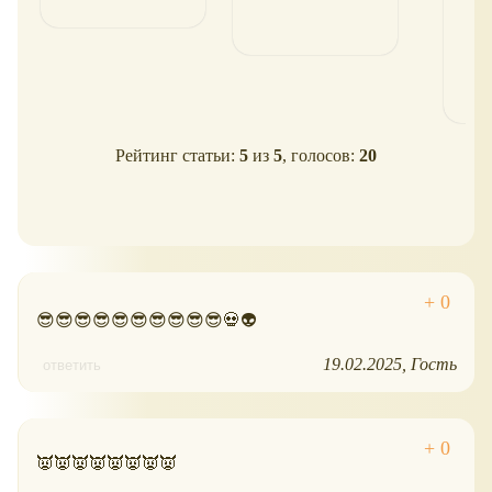
Рейтинг статьи:
5
из
5
, голосов:
20
😎😎😎😎😎😎😎😎😎😎💀👽
19.02.2025
Гость
ответить
👿👿👿👿👿👿👿👿