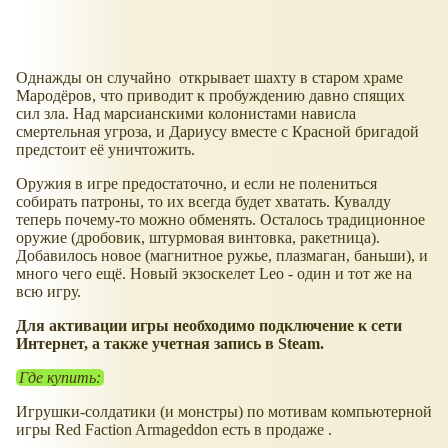
Однажды он случайно открывает шахту в старом храме
Мародёров, что приводит к пробуждению давно спящих
сил зла. Над марсианскими колонистами нависла
смертельная угроза, и Дариусу вместе с Красной бригадой
предстоит её уничтожить.
Оружия в игре предостаточно, и если не полениться
собирать патроны, то их всегда будет хватать. Кувалду
теперь почему-то можно обменять. Осталось традиционное
оружие (дробовик, штурмовая винтовка, ракетница).
Добавилось новое (магнитное ружье, плазмаган, баньши), и
много чего ещё. Новый экзоскелет Leo - один и тот же на
всю игру.
Для активации игры необходимо подключение к сети
Интернет, а также учетная запись в Steam.
Где купить:
Игрушки-солдатики (и монстры) по мотивам компьютерной
игры Red Faction Armageddon есть в продаже .