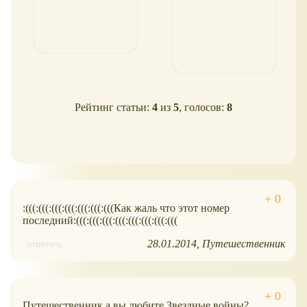
Рейтинг статьи:
4
из
5
, голосов:
8
:(((:(((:(((:(((:(((:(((:(((Как жаль что этот номер
последний:(((:(((:(((:(((:(((:(((:(((:(((
28.01.2014
Путешественник
ответить
Путешественник а вы любите Звездные войны?