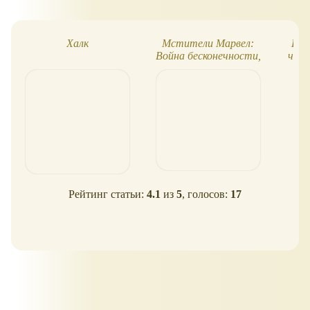
Халк
Мстители Марвел:
Нов
Война бесконечности,
чест
все игрушки!
Рейтинг статьи:
4.1
из
5
, голосов:
17