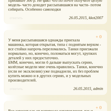
прибавьте 300 р. Не факт что по почте получите целую
модель- часто доходит рассыпавшаяся на части- потом
собирать. Особенно самоходки
26.05.2015
kkot2007
ответить
У меня рассыпавшаяся однажды приехала
машинка, которая открытая, типа с поднятым верхом -
все стойки напрочь переломались. Танки приезжали
нормально, но, конечно, поломаться могут, хрупких
деталей у них предостаточно.
БММ, конечно, могли б дальше выпускать серию,
колёсные модели мне очень нравились. Танки, конечно
(если не эксклюзив) уже поднадоели, их без проблем
купить можно и в других сериях, и у модельных
производителей.
26.05.2015
admin
ответить
Все зависит как от материала изготовления, так и