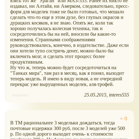
взять тот же "Ураган" или МАЗ-535. Ранее их никто не
издавал, ни Алтайя, ни Амерком, следовательно, пресс-
форм для моделек тоже не было готовых, что мешало
сделать что-то еще в этом духе, без глупых окрасов и
дурацких косяков, я не знаю. Опять же, коли так
хорошо получалась колесная техника, так и
сосредоточились бы на ней, вносили бы какие-то
изменения. Странными соображениями
руководствовались, конечно, в издательстве. Даже если
они хотели тупо состричь денег, можно было бы
включить мозг, и сделать этот процесс более
продуктивным.
Ну что ж, теперь можно будет сосредоточиться на
"Танках мира", там раз в месяц, как я понял, выходит
теперь модель. Я имею в виду новая, а не очередной
перекрас уже вырущенных моделек, аля-трофей.
25.05.2015
interes555
ответить
В ТМ рациональнее 3 модельки дождаться, тогда
почтовые издержки 300 руб, после 3 моделей уже 500
р. По одной дорого выходит очень- к стоимости