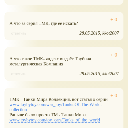
А что за серия ТМК, где её искать?
28.05.2015
kkot2007
ответить
А что такое ТМК- яндекс выдаёт Трубная
металургическая Компания
28.05.2015
kkot2007
ответить
ТМК - Танки Мира Коллекция, вот статья о серии
www.toybytoy.com/war_toy/Tanks-Of-The-World-
collection
Раньше было просто ТМ - Танки Мира
www.toybytoy.com/toy_cars/Tanks_of_the_world