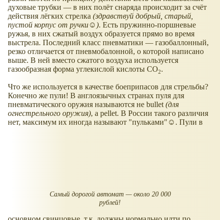
духовые трубки — в них полёт снаряда происходит за счёт
действия лёгких стрелка
(здравствуй добрый, старый,
пустой корпус от ручки☺)
. Есть пружинно-поршневые
ружья, в них сжатый воздух образуется прямо во время
выстрела. Последний класс пневматики — газобаллонный,
резко отличается от пневмобалонной, о которой написано
выше. В ней вместо сжатого воздуха используется
газообразная форма углекислой кислоты CO
.
2
Что же используется в качестве боеприпасов для стрельбы?
Конечно же пули! В англоязычных странах пуля для
пневматического оружия называются не bullet
(для
огнестрельного оружия)
, а pellet. В России такого различия
нет, максимум их иногда называют "пульками"☺. Пули в
Самый дорогой автомат — около 20 000
рублей!
основном свинцовые, т.к. должны нормально идти по