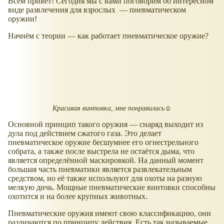
Всем привет! Сегодня мы с вами поговорим об интересном
виде развлечения для взрослых — пневматическом
оружии!
Начнём с теории — как работает пневматическое оружие?
Красивая винтовка, мне понравилась☺
Основной принцип такого оружия — снаряд выходит из
дула под действием сжатого газа. Это делает
пневматическое оружие бесшумнее его огнестрельного
собрата, а также после выстрела не остаётся дыма, что
является определённой маскировкой. На данный момент
большая часть пневматики является развлекательным
средством, но её также используют для охоты на разную
мелкую дичь. Мощные пневматические винтовки способны
охотится и на более крупных животных.
Пневматические оружия имеют свою классификацию, они
различаются по принципу действия. Есть так называемые