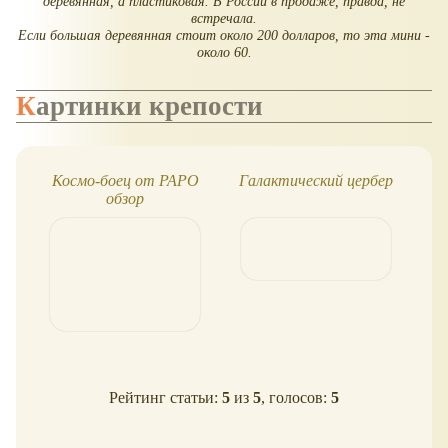
деревянная, а пластиковая. В России в продаже, правда, не
встречала.
Если большая деревянная стоит около 200 долларов, то эта мини -
около 60.
Картинки крепости
Космо-боец от PAPO
Галактический цербер
Га
обзор
Рейтинг статьи:
5
из
5
, голосов:
5