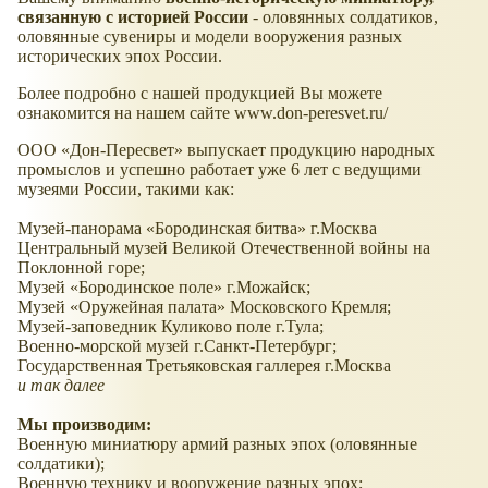
связанную с историей России
- оловянных солдатиков,
оловянные сувениры и модели вооружения разных
исторических эпох России.
Более подробно с нашей продукцией Вы можете
ознакомится на нашем сайте www.don-peresvet.ru/
ООО
Дон-Пересвет
выпускает продукцию народных
промыслов и успешно работает уже 6 лет с ведущими
музеями России, такими как:
Музей-панорама
Бородинская битва
г.Москва
Центральный музей Великой Отечественной войны на
Поклонной горе;
Музей
Бородинское поле
г.Можайск;
Музей
Оружейная палата
Московского Кремля;
Музей-заповедник Куликово поле г.Тула;
Военно-морской музей г.Санкт-Петербург;
Государственная Третьяковская галлерея г.Москва
и так далее
Мы производим:
Военную миниатюру армий разных эпох (оловянные
солдатики);
Военную технику и вооружение разных эпох;