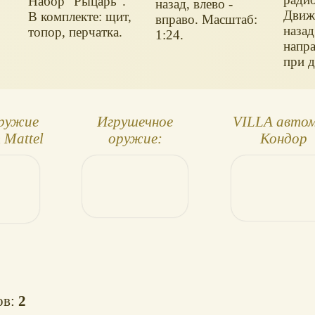
Набор "Рыцарь".
назад, влево -
Движе
В комплекте: щит,
вправо. Масштаб:
назад
топор, перчатка.
1:24.
напра
при 
впер
приц
1:38.
оружие
Игрушечное
VILLA авто
 Mattel
оружие:
Кондор
запрещать или
нет?
ов:
2