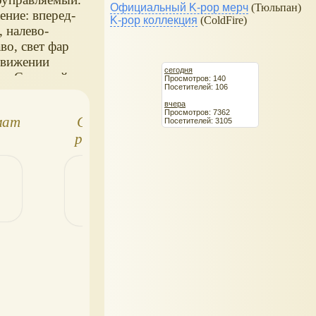
Официальный K-pop мерч
(Тюльпан)
ние: вперед-
K-pop коллекция
(ColdFire)
, налево-
во, свет фар
движении
сегодня
ед. Съемный
Просмотров: 140
Посетителей: 106
еп. Масштаб:
вчера
Просмотров: 7362
мат
Спортивный
Пистолет с
Посетителей: 3105
револьвер Jeff
пульками Кондо
Watson