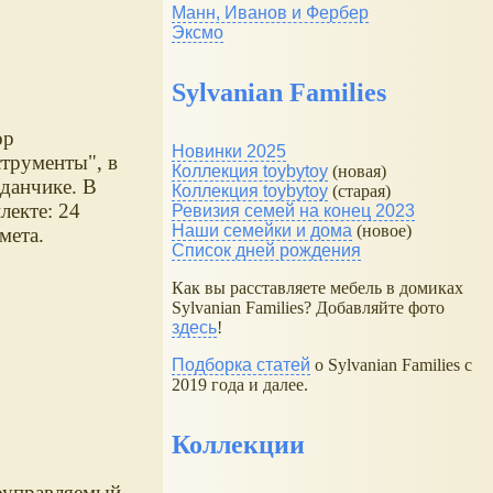
Манн, Иванов и Фербер
Эксмо
Sylvanian Families
ор
Новинки 2025
трументы", в
Коллекция toybytoy
(новая)
данчике. В
Коллекция toybytoy
(старая)
лекте: 24
Ревизия семей на конец 2023
Наши семейки и дома
(новое)
мета.
Список дней рождения
Как вы расставляете мебель в домиках
Sylvanian Families? Добавляйте фото
здесь
!
Подборка статей
о Sylvanian Families с
2019 года и далее.
Коллекции
оуправляемый.