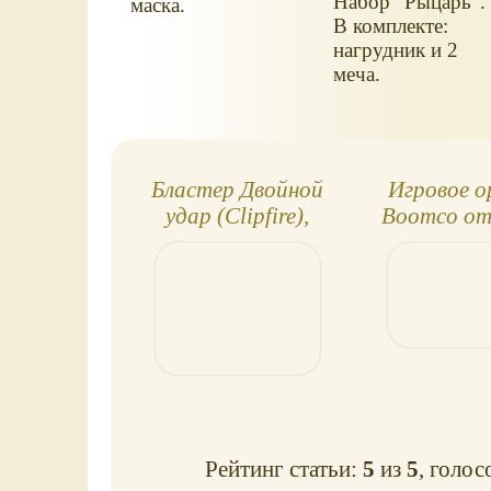
Набор "Рыцарь".
маска.
В комплекте:
нагрудник и 2
меча.
Бластер Двойной
Игровое 
удар (Clipfire),
Boomco от
BoomCo
Рейтинг статьи:
5
из
5
, голос