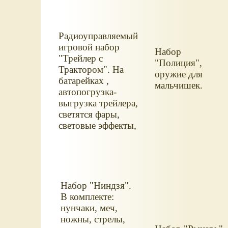
Радиоуправляемый
игровой набор
Набор
"Трейлер с
"Полиция",
Трактором". На
оружие для
батарейках ,
мальчишек.
автопогрузка-
выгрузка трейлера,
светятся фары,
световые эффекты,
у трактора
подвижный ковш.
Масштаб: 1:32.
Набор "Ниндзя".
В комплекте:
нунчаки, меч,
ножны, стрелы,