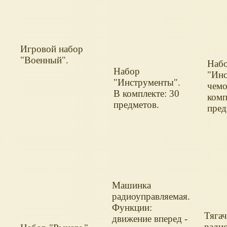
Игровой набор
"Военный".
Наб
Набор
"Инс
"Инструменты".
чемо
В комплекте: 30
комп
предметов.
пред
Машинка
радиоуправляемая.
Функции:
Тягач
движение вперед -
ради