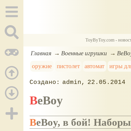
ToyByToy.com - новос
Главная
Военные игрушки
BeBo
оружие
пистолет
автомат
игры дл
admin
22.05.2014
BeBoy
BeBoy, в бой! Набо