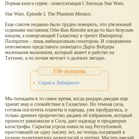
Первая книга серии - новеллизация I Эпизода Star Wars.
Star Wars. Episode I. The Phantom Menace.
Еще совсем недавно было трудно поверить, что убеленный
сединами наставник Оби-Ван Кеноби когда-то был безусым
юнцом, а повергающий Галактику в трепет Император
Палпратин - лишь амбициозным сенатором. И совершенно
невозможно представить зловещего Дарта Вейдера
маленьким мальчиком, который живет в рабстве на
Татуине, а по ночам мечтает о далеких звездах.
Серия в Лабиринте
Мы попадаем в то самое время, когда рыцари-джедаи еще
хранят мир и спокойствие в Галактике. Но темная сила,
готовая поглотить планеты и народы, уже пробудилась, и
только древнее пророчество дждаев об избранном, который
принесет равновесие в Силу, дает надежду в преддверии
катастрофы. Скрытая угроза нависла над Республикой,
простоявшей не одну тысячу лет, но теперь погрязшей в
пучине политических разногласий и интриг. Мастер-джедай