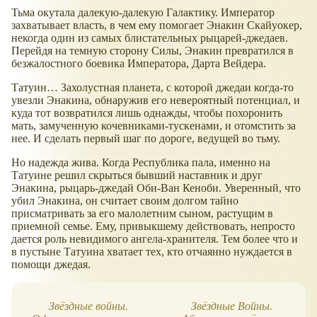
Тьма окутала далекую-далекую Галактику. Император
захватывает власть, в чем ему помогает Энакин Скайуокер,
некогда один из самых блистательных рыцарей-джедаев.
Перейдя на темную сторону Силы, Энакин превратился в
безжалостного боевика Императора, Дарта Вейдера.
Татуин… Захолустная планета, с которой джедаи когда-то
увезли Энакина, обнаружив его невероятный потенциал, и
куда тот возвратился лишь однажды, чтобы похоронить
мать, замученную кочевниками-тускенами, и отомстить за
нее. И сделать первый шаг по дороге, ведущей во тьму.
Но надежда жива. Когда Республика пала, именно на
Татуине решил скрыться бывший наставник и друг
Энакина, рыцарь-джедай Оби-Ван Кеноби. Уверенный, что
убил Энакина, он считает своим долгом тайно
присматривать за его малолетним сыном, растущим в
приемной семье. Ему, привыкшему действовать, непросто
дается роль невидимого ангела-хранителя. Тем более что и
в пустыне Татуина хватает тех, кто отчаянно нуждается в
помощи джедая.
Звёздные войны.
Звёздные Войны.