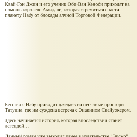
Квай-Гон Джин и его ученик Оби-Ван Кеноби приходят на
помощь королеве Амидале, которая стремиться спасти
планету Набу от блокады алчной Торговой Федерации.
Бегство с Набу приводит джедаев на песчаные просторы
Татуина, где им суждена встреча с Энакином Скайуокером.
Здесь начинается история, которая впоследствии станет
легендой…
Данный роман уже выходил ранее в издательстве "Эксмо",