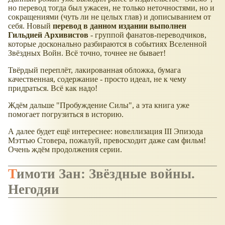
но перевод тогда был ужасен, не только неточностями, но и
сокращениями (чуть ли не целых глав) и дописыванием от
себя. Новый
перевод в данном издании выполнен
Гильдией Архивистов
- группой фанатов-переводчиков,
которые досконально разбираются в событиях Вселенной
Звёздных Войн. Всё точно, точнее не бывает!
Твёрдый переплёт, лакированная обложка, бумага
качественная, содержание - просто идеал, не к чему
придраться. Всё как надо!
Ждём дальше "Пробуждение Силы", а эта книга уже
помогает погрузиться в историю.
А далее будет ещё интереснее: новеллизация III Эпизода
Мэттью Стовера, пожалуй, превосходит даже сам фильм!
Очень ждём продолжения серии.
Тимоти Зан: Звёздные войны.
Негодяи