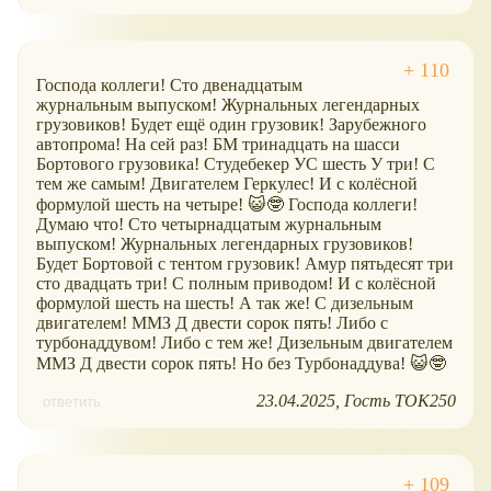
Господа коллеги! Сто двенадцатым
журнальным выпуском! Журнальных легендарных
грузовиков! Будет ещё один грузовик! Зарубежного
автопрома! На сей раз! БМ тринадцать на шасси
Бортового грузовика! Студебекер УС шесть У три! С
тем же самым! Двигателем Геркулес! И с колёсной
формулой шесть на четыре! 😺🤓 Господа коллеги!
Думаю что! Сто четырнадцатым журнальным
выпуском! Журнальных легендарных грузовиков!
Будет Бортовой с тентом грузовик! Амур пятьдесят три
сто двадцать три! С полным приводом! И с колёсной
формулой шесть на шесть! А так же! С дизельным
двигателем! ММЗ Д двести сорок пять! Либо с
турбонаддувом! Либо с тем же! Дизельным двигателем
ММЗ Д двести сорок пять! Но без Турбонаддува! 😺🤓
23.04.2025
Гость ТОК250
ответить