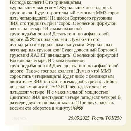
Господа коллеги! Сто тринадцатым
журнальным выпуском! Журнальных легендарных
грузовиков! Будет строительный самосвал ММЗ сорок
пять четырнадцать! На шасси Бортового грузовика
ЗИЛ сто тридцать три Г сорок! С колёсной формулой
шесть на четыре! И с максимальной
грузоподъёмностью! Десять тонн по асфальтовой
дороге!😺🤓Господа коллеги! Думаю что сто
пятнадцатым журнальным выпуском! Журнальных
легендарных грузовиков! Будет довоенный Бортовой
грузовик! ЯАЗ ЯГ двенадцать! С колёсной формулой!
Восемь на четыре! И с максимальной
грузоподъёмностью! Двенадцать тонн по асфальтовой
дороге! Так же господа коллеги! Думаю что! ММЗ
сорок пять четырнадцать! Будет либо с бензиновым
двигателем ЗИЛ пятьсот восемь дробь тристо! Либо с
дизельным двигателем! ЗИЛ шестьдесят четыре
пятьдесят четыре! И с максимальной мощностью!
Двигателя ЗИЛ шестьдесят четыре пятьдесят четыре! В
размере двух ста лошадиных сил! При двух тысячах
восьми ста оборотов в минуту! 😺🤓
26.05.2025
Гость ТОК250
ответить