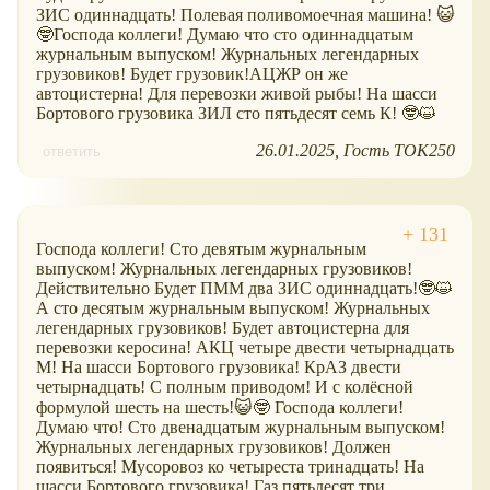
ЗИС одиннадцать! Полевая поливомоечная машина! 😺
🤓Господа коллеги! Думаю что сто одиннадцатым
журнальным выпуском! Журнальных легендарных
грузовиков! Будет грузовик!АЦЖР он же
автоцистерна! Для перевозки живой рыбы! На шасси
Бортового грузовика ЗИЛ сто пятьдесят семь К! 🤓😺
26.01.2025
Гость ТОК250
ответить
Господа коллеги! Сто девятым журнальным
выпуском! Журнальных легендарных грузовиков!
Действительно Будет ПММ два ЗИС одиннадцать!🤓😺
А сто десятым журнальным выпуском! Журнальных
легендарных грузовиков! Будет автоцистерна для
перевозки керосина! АКЦ четыре двести четырнадцать
М! На шасси Бортового грузовика! КрАЗ двести
четырнадцать! С полным приводом! И с колёсной
формулой шесть на шесть!😺🤓 Господа коллеги!
Думаю что! Сто двенадцатым журнальным выпуском!
Журнальных легендарных грузовиков! Должен
появиться! Мусоровоз ко четыреста тринадцать! На
шасси Бортового грузовика! Газ пятьдесят три