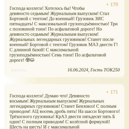
Господа коллеги! Хотелось бы! Чтобы
девяносто седьмым! Журнальным выпуском! Стал
Бортовой с тентом! До военный! Грузовик ЗИС
пятнадцать! С максимальной грузоподъёмностью! Три
с половиной тонн! По асфальтовой дороге! Но
девяносто седьмым! Журнальным выпуском!
Журнальных легендарных грузовиков! Станет после
военный! Бортовой с тентом! Грузовик МАЗ двести Г!
С длинной базой! С максимальной
грузоподъёмностью! Семь тонн! По асфальтовой
дороге! 🤓😺
16.06.2024
Гость ТОК250
ответить
Господа коллеги! Думаю что! Девяносто
восьмым! Журнальным выпуском! Журнальных
легендарных грузовиков! Станет Бензовоз! С полным
приводом! АЦ восемь дробь пять! На шасси Бортового!
Трёхосного грузовика! КрАЗ двести пятьдесят пять Б
один! С полным приводом! С колёсной формулой!
Шесть на шесть! И с максимальной