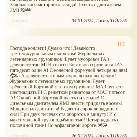
Заволжского моторного завода! То есть с двигателем
ЗМЗ!😺🤓
04.01.2024
Гость ТОК250
ответить
Господа коллеги! Думаю что! Девяносто
третим журнальным выпуском! Журнальных
легендарных грузовиков! Будет мусоровоз ГАЗ
девяносто три М! На шасси Бортового грузовика ГАЗ
пятьдесят один А! С колёсной формулой четыре на два!
🤓😺 А девяносто вторым журнальным выпуском!
Журнальных легендарных грузовиков! Будет
трёхосный Бортовой с тентом грузовик! МАЗ пятьсот
шестнадцать Б! С решеткой радиатора от МАЗ пятьсот
А! С колёсной формулой шесть на четыре! С
дизельным двигателем ЯМЗ двести тридцать восемь!
Мощностью двигателя! В двести сорок лошадиных
сил! При двух тысячах ста оборотов в минуту! И с
максимальной грузоподъёмностью! Четырнадцать с
половиной тонн! По асфальтовой дороге!🤓😺
26.02.2024
Гость ТОК250
ответить