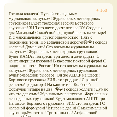
Господа коллеги! Пускай сто седьмым
журнальным выпуском! Журнальных легендарных
грузовиков! Будет трёхосная версия! Бортового
грузовика! ЗИЛ сто шестьдесят четыре Ю! Созданая
для Магадана! С колёсной формулой шесть на четыре!
И с максимальной грузоподъёмностью! Пять с
половиной тонн! По асфальтовой дороге!😺🤓 Господа
коллеги! Думал что! Сто восьмым журнальным
выпуском! Журнальных легендарных грузовиков!
Будет КАМАЗ пятьдесят три двести двенадцать! С
контейнерным кузовом! В качестве почтовой фуры! С
надписью почта России! Но сто восьмым журнальным
выпуском! Журнальных легендарных грузовиков!
Будет очередной рыбовоз! Он же АЦЖР на шасси!
Бортового грузовика ЗИЛ сто тридцать! С ранней
решеткой радиатора! На капоте и с! Колёсной
формулой четыре на два! 🤓😺 Господа коллеги! Думаю
что сто девятым! Журнальным выпуском! Журнальных
легендарных грузовиков! Будет молоковоз АЦПТ три!
На шасси Бортового грузовика! ЗИС сто пятьдесят! С
колёсной формулой! Четыре на два и! С максимальной
грузоподъёмностью! Три тонны по! Асфальтовой