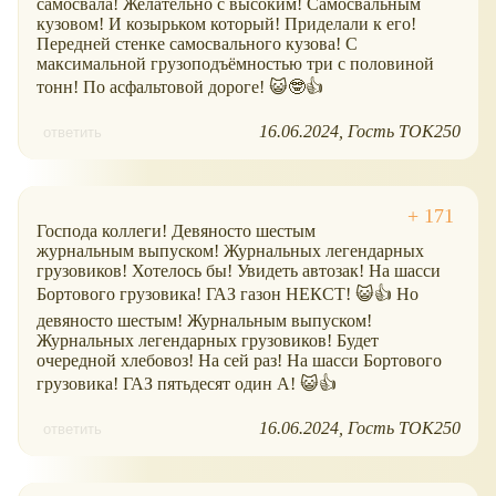
самосвала! Желательно с высоким! Самосвальным
кузовом! И козырьком который! Приделали к его!
Передней стенке самосвального кузова! С
максимальной грузоподъёмностью три с половиной
тонн! По асфальтовой дороге! 😺🤓👍
16.06.2024
Гость ТОК250
ответить
Господа коллеги! Девяносто шестым
журнальным выпуском! Журнальных легендарных
грузовиков! Хотелось бы! Увидеть автозак! На шасси
Бортового грузовика! ГАЗ газон НЕКСТ! 😺👍 Но
девяносто шестым! Журнальным выпуском!
Журнальных легендарных грузовиков! Будет
очередной хлебовоз! На сей раз! На шасси Бортового
грузовика! ГАЗ пятьдесят один А! 😺👍
16.06.2024
Гость ТОК250
ответить