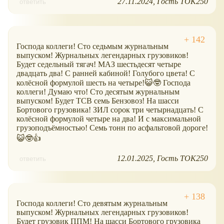
27.11.2024
Гость ТОК250
ответить
Господа коллеги! Сто седьмым журнальным
выпуском! Журнальных легендарных грузовиков!
Будет седельный тягач! МАЗ шестьдесят четыре
двадцать два! С ранней кабиной! Голубого цвета! С
колёсной формулой шесть на четыре!😺🤓 Господа
коллеги! Думаю что! Сто десятым журнальным
выпуском! Будет ТСВ семь Бензовоз! На шасси
Бортового грузовика! ЗИЛ сорок три четырнадцать! С
колёсной формулой четыре на два! И с максимальной
грузоподъёмностью! Семь тонн по асфальтовой дороге!
😺🤓👍
12.01.2025
Гость ТОК250
ответить
Господа коллеги! Сто девятым журнальным
выпуском! Журнальных легендарных грузовиков!
Будет грузовик ППМ! На шасси Бортового грузовика