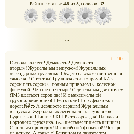
Рейтинг статьи:
4.5
из
5
, голосов:
32
...
Господа коллеги! Думаю что! Девяносто
вторым! Журнальным выпуском! Журнальных
легендарных грузовиков! Будет сельскохозяйственный
самосвал! С тентом! Грузинского автопрома! КАЗ
сорок пять сорок! С полным приводом! С колёсной
формулой! Четыре на четыре! С дизельным двигателем
ЯМЗ шестьсот сорок два! И с максимальной
грузоподъёмностью! Шесть тонн! По асфальтовой
дороге!😺🤓 А девяносто первым! Журнальным
выпуском! Журнальных легендарных грузовиков!
Будет газон Шишига! КШ Р сто сорок два! На шасси
Бортового грузовика! ГАЗ шестьдесят шесть шишига!
С полным приводом! И с колёсной формулой! Четыре
на четыре! А также с! Бензиновым двигателем