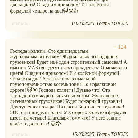
двенадцать! С задним приводом! И с колёсной
формулой четыре на два!😺🤓👍
03.03.2025
Гость ТОК250
ответить
Господа коллеги! Сто одиннадцатым
журнальным выпуском! Журнальных легендарных
грузовиков! Будет ещё один строительный самосвал! А
именно МАЗ пятьдесят пять сорок девять! Оранжевого
цвета! С задним приводом! И с колёсной формулой
четыре на два! А так же с максимальной
грузоподъёмностью восемь тонн! По асфальтовой
дороге! 😺🤓 Господа коллеги! Думаю что! Сто
тринадцатым журнальным выпуском! Журнальных
легендарных грузовиков! Будет пожарный грузовик!
Для тушения пожара! На шасси Бортового грузовика!
ЗИС сто пятьдесят один! У которого колёсная формула
шесть на четыре! Благодаря тому что! У него задние
колёса сдвоенные! 😺🤓
15.03.2025
Гость ТОК250
ответить