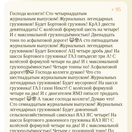
Господа коллеги! Сто четырнадцатым
журнальным выпуском! Журнальных легендарных
грузовиков! Будет Бортовой грузовик! КрАЗ двести
девятнадцать! С колёсной формулой шесть на четыре!
И с максимальной грузоподъёмностью! Двенадцать
тонн по асфальтовой дороге! 😺🤓А сто пятнадцатым
журнальным выпуском! Журнальных легендарных
грузовиков! Будет Бензовоз! АЦ четыре дробь два! На
шасси Бортового грузовика! ГАЗ пятьдесят три А! С
колёсной формулой четыре на два! И с максимальной
грузоподъёмностью! Четыре тонны по! Асфальтовой
дороге!🤓😺 Господа коллеги думаю! Что сто
шестнадцатым журнальным выпуском! Журнальных
легендарных грузовиков! Будет мусоровоз! На шасси
грузовика! ГАЗ газон Некст! С колёсной формулой
четыре на два! И с двигателем ЯМЗ пятьсот тридцать
четыре! 😺🤓 А также господа коллеги! Думаю что!
Сто семнадцатым журнальным выпуском! Журнальных
легендарных грузовиков! Будет довоенный
сельскохозяйственный самосвал ЯАЗ ЯС четыре! На
шасси Бортового довоенного грузовика ЯАЗ ЯГ! С
колёсной формулой четыре на два! И с максимальной
грузоподъёмностью! Четыре с половиной тонн! По