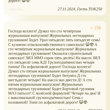
дороге! 😺🤓
27.11.2024
Гость ТОК250
ответить
Господа коллеги! Думал что сто четвёртым
журнальным выпуском! Журнальных легендарных
грузовиков! Будет Урал пятьдесят пять пятьдесят семь!
С кузовом сельскохозяйственного самосвала! 😺🤓 А
сто четвёртым журнальным выпуском! Журнальных
легендарных грузовиков! Оказался строительный
самосвал! ЗИЛ ММЗ сорок пять десять! На шасси ЗИЛ
сто пятьдесят семь КД! Грузоподъёмностью четыре
тонны! По асфальтовой дороге! Господа коллеги!
Думал сто пятым журнальным выпуском! Журнальных
легендарных грузовиков! Будет битумоз Д сто
шестьдесят четыре! На шасси маз двести Д! А сто
пятым журнальным выпуском! Журнальных
легендарных грузовиков! Будет Бортовой грузовик
МАЗ пятьсот! С колёсной формулой! Четыре на два! И
с максимальной грузоподъёмностью! Семь с
половиной! Тонн по асфальтовой дороге! 😺🤓