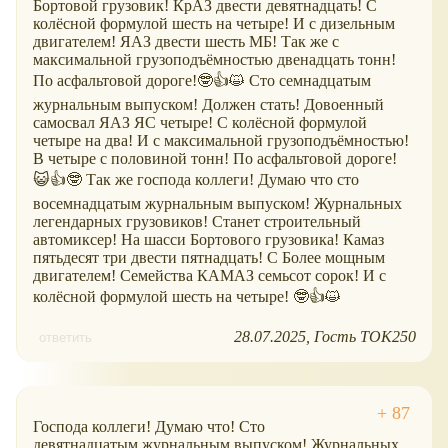
Бортовой грузовик! КрАЗ двести девятнадцать! С
колёсной формулой шесть на четыре! И с дизельным
двигателем! ЯАЗ двести шесть МБ! Так же с
максимальной грузоподъёмностью двенадцать тонн!
По асфальтовой дороге!🤓👍😺 Сто семнадцатым
журнальным выпуском! Должен стать! Довоенный
самосвал ЯАЗ ЯС четыре! С колёсной формулой
четыре на два! И с максимальной грузоподъёмностью!
В четыре с половиной тонн! По асфальтовой дороге!
😺👍🤓 Так же господа коллеги! Думаю что сто
восемнадцатым журнальным выпуском! Журнальных
легендарных грузовиков! Станет строительный
автомиксер! На шасси Бортового грузовика! Камаз
пятьдесят три двести пятнадцать! С Более мощным
двигателем! Семейства КАМАЗ семьсот сорок! И с
колёсной формулой шесть на четыре! 🤓👍😺
28.07.2025
Гость ТОК250
ответить
Господа коллеги! Думаю что! Сто
девятнадцатым журнальным выпуском! Журнальных