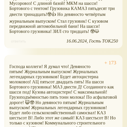
Мусоровоз! С длиной базой! МКМ на шасси!
Бортового с тентом! Грузовика КАМАЗ пятьдесят три
двести тринадцать!🤓👍 Но девяносто четвёртым
журнальным выпуском! Стал грузовик! С кузовом
передвижной автомобильной бани! На шасси!
Бортового грузовика! ЗИЛ сто тридцать! 🤓😺
16.06.2024
Гость ТОК250
ответить
Господа коллеги! Я думал что! Девяносто
пятым! Журнальным выпуском! Журнальных
легендарных грузовиков! Будет автоцистерна
молоковоз! АЦ пятьсот двадцать пять! На шасси
Бортового грузовика! МАЗ двести Д! Созданного как
шасси под! Кузова автоцистерн! С максимальной!
Грузоподъёмностью пять тонн молока! По асфальтовой
дороге! 😺🤓 Но девяносто пятым! Журнальным
выпуском! Журнальных легендарных грузовиков!
Будет либо сельскохозяйственный самосвал! КАЗ
шестьсот В! Либо этот же самый! КАЗ шестьсот В! Но
только с кузовом! Коммунального строительного