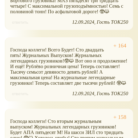
Бортового грузовика! МАЗ пятьдесят три тридцать
четыре! С максимальной грузоподъёмностью! Семь с
половиной тонн! По асфальтовой дороге! 🤓😺
12.09.2024
Гость ТОК250
ответить
Господа коллеги! Всего Будет! Сто двадцать
пять! Журнальных Выпусков! Журнальных
легендарных грузовиков!🤓😺 Вот оно и продолжение!
И ещё! Рублёво розничная цена! Теперь составляет!
Тысячу семьсот девяносто девять рублей! А
максимальная цена! На журнальные легендарные
грузовики! Теперь составляет две тысячи рублей! 🤓😺
12.09.2024
Гость ТОК250
ответить
Господа коллеги! Сто вторым журнальным
выпуском! Журнальных легендарных грузовиков!
Будет АПА пятьдесят М! На шасси ЗИЛ сто тридцать
один! 🤓😺 Хотелось чтобы! Сто третим журнальным