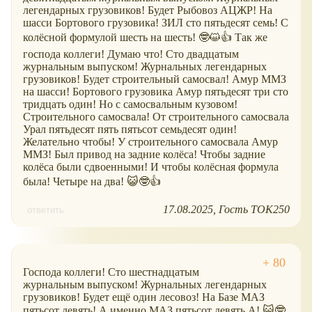
легендарных грузовиков! Будет Рыбовоз АЦЖР! На
шасси Бортового грузовика! ЗИЛ сто пятьдесят семь! С
колёсной формулой шесть на шесть! 🤓😺👍 Так же
господа коллеги! Думаю что! Сто двадцатым
журнальным выпуском! Журнальных легендарных
грузовиков! Будет строительный самосвал! Амур ММЗ
на шасси! Бортового грузовика Амур пятьдесят три сто
тридцать один! Но с самосвальным кузовом!
Строительного самосвала! От строительного самосвала
Урал пятьдесят пять пятьсот семьдесят один!
Желательно чтобы! У строительного самосвала Амур
ММЗ! Был привод на задние колёса! Чтобы задние
колёса были сдвоенными! И чтобы колёсная формула
была! Четыре на два! 😺🤓👍
17.08.2025
Гость ТОК250
ответить
Господа коллеги! Сто шестнадцатым
журнальным выпуском! Журнальных легендарных
грузовиков! Будет ещё один лесовоз! На Базе МАЗ
пятьсот девять! А именно МАЗ пятьсот девять А! 😺🤓