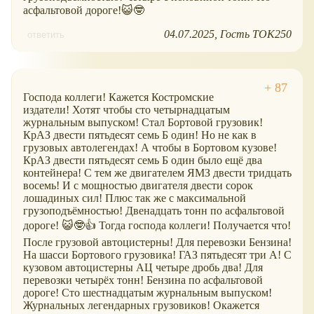
асфальтовой дороге!😺🤓
04.07.2025
Гость ТОК250
ответить
Господа коллеги! Кажется Костромские
издатели! Хотят чтобы сто четырнадцатым
журнальным выпуском! Стал Бортовой грузовик!
КрАЗ двести пятьдесят семь Б один! Но не как в
грузовых автолегендах! А чтобы в Бортовом кузове!
КрАЗ двести пятьдесят семь Б один было ещё два
контейнера! С тем же двигателем ЯМЗ двести тридцать
восемь! И с мощностью двигателя двести сорок
лошадиных сил! Плюс так же с максимальной
грузоподъёмностью! Двенадцать тонн по асфальтовой
дороге! 😺🤓👍 Тогда господа коллеги! Получается что!
После грузовой автоцистерны! Для перевозки Бензина!
На шасси Бортового грузовика! ГАЗ пятьдесят три А! С
кузовом автоцистерны АЦ четыре дробь два! Для
перевозки четырёх тонн! Бензина по асфальтовой
дороге! Сто шестнадцатым журнальным выпуском!
Журнальных легендарных грузовиков! Окажется