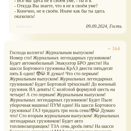
- Все мы здесь не в своём уме, - ты и я.
- Откуда Вы знаете, что я не в своём уме?
- Конечно, не в своём. Иначе как бы ты здесь
оказалась!
09.09.2024
Гость
ответить
Господа коллеги! Журнальным выпуском!
Номер сто! Журнальных легендарных грузовиков!
Будет автомобильный Эвакуатор БРО двести! На
шасси Бортового грузовика КрАЗ двести пятьдесят
пять Б один! 🤓😺 Я думал! Что сто первым!
Журнальным выпуском! Журнальных легендарных
грузовиков! Будет Бортовой трёхосный! До военный
грузовик ЯА девять! С колёсной формулой шесть на
четыре! А сто первым! Журнальным выпуском!
Журнальных легендарных грузовиков! Будет Пыле
уборочная машина! ПУМ один! На шасси Бортового
грузовика! ГАЗ тридцать три ноль семь!🤓😺 Думаю
что! Сто вторым журнальным выпуском! Журнальных
легендарных грузовиков! Будет авто
топливозаправщик! ТЗА семь дробь пять! На шасси