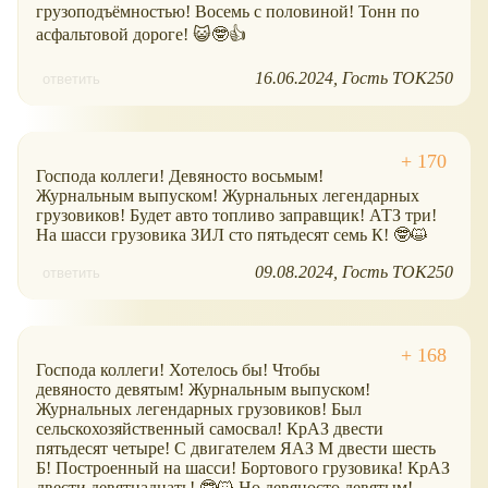
грузоподъёмностью! Восемь с половиной! Тонн по
асфальтовой дороге! 😺🤓👍
16.06.2024
Гость ТОК250
ответить
Господа коллеги! Девяносто восьмым!
Журнальным выпуском! Журнальных легендарных
грузовиков! Будет авто топливо заправщик! АТЗ три!
На шасси грузовика ЗИЛ сто пятьдесят семь К! 🤓😺
09.08.2024
Гость ТОК250
ответить
Господа коллеги! Хотелось бы! Чтобы
девяносто девятым! Журнальным выпуском!
Журнальных легендарных грузовиков! Был
сельскохозяйственный самосвал! КрАЗ двести
пятьдесят четыре! С двигателем ЯАЗ М двести шесть
Б! Построенный на шасси! Бортового грузовика! КрАЗ
двести девятнадцать! 🤓😺 Но девяносто девятым!