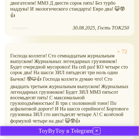
двигателем! ММЗ Д двести сорок пять! Без турбо
наддува! И экологического стандарта! Евро два! 😺🤓
👍
30.08.2025
Гость ТОК250
ответить
Господа коллеги! Сто семнадцатым журнальным
выпуском! Журнальных легендарных грузовиков!
Будет очередной мусоровоз! На сей раз! КО четыре сто
сорок два! На шасси ЗИЛ пятьдесят три ноль один
Бычок! 🤓😺👍 Господа коллеги думаю что! Сто
двадцать третьим журнальным выпуском! Журнальных
легендарных грузовиков! Будет ЗИЛ ММЗ пятьсот
восемьдесят пять! С максимальной
грузоподъёмностью! В три с половиной тонн! По
асфальтовой дороге! И На шасси серийного! Бортового
грузовика ЗИЛ сто шестьдесят четыре А! С колёсной
формулой четыре на два! 😺🤓👍
ToyByToy в Telegram
✕
26.09.2025
Гость ТОК250
ответить