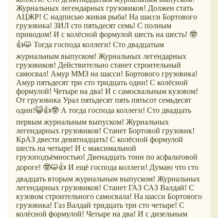
Журнальных легендарных грузовиков! Должен стать
АЦЖР! С надписью живая рыба! На шасси Бортового
грузовика! ЗИЛ сто пятьдесят семь! С полным
приводом! И с колёсной формулой шесть на шесть! 🤓
👍😺 Тогда господа коллеги! Сто двадцатым
журнальным выпуском! Журнальных легендарных
грузовиков! Действительно станет строительный
самосвал! Амур ММЗ на шасси! Бортового грузовика!
Амур пятьдесят три сто тридцать один! С колёсной
формулой! Четыре на два! И с самосвальным кузовом!
От грузовика Урал пятьдесят пять пятьсот семьдесят
один!😺👍🤓 А тогда господа коллеги! Сто двадцать
первым журнальным выпуском! Журнальных
легендарных грузовиков! Станет Бортовой грузовик!
КрАЗ двести девятнадцать! С колёсной формулой
шесть на четыре! И с максимальной
грузоподъёмностью! Двенадцать тонн по асфальтовой
дороге! 🤓😺👍 И ещё господа коллеги! Думаю что сто
двадцать вторым журнальным выпуском! Журнальных
легендарных грузовиков! Станет ГАЗ САЗ Валдай! С
кузовом строительного самосвала! На шасси Бортового
грузовика! Газ Валдай тридцать три сто четыре! С
колёсной формулой! Четыре на два! И с дизельным