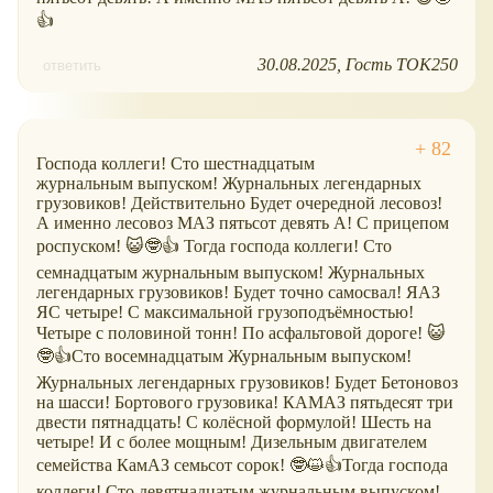
👍
30.08.2025
Гость ТОК250
ответить
Господа коллеги! Сто шестнадцатым
журнальным выпуском! Журнальных легендарных
грузовиков! Действительно Будет очередной лесовоз!
А именно лесовоз МАЗ пятьсот девять А! С прицепом
роспуском! 😺🤓👍 Тогда господа коллеги! Сто
семнадцатым журнальным выпуском! Журнальных
легендарных грузовиков! Будет точно самосвал! ЯАЗ
ЯС четыре! С максимальной грузоподъёмностью!
Четыре с половиной тонн! По асфальтовой дороге! 😺
🤓👍Сто восемнадцатым Журнальным выпуском!
Журнальных легендарных грузовиков! Будет Бетоновоз
на шасси! Бортового грузовика! КАМАЗ пятьдесят три
двести пятнадцать! С колёсной формулой! Шесть на
четыре! И с более мощным! Дизельным двигателем
семейства КамАЗ семьсот сорок! 🤓😺👍Тогда господа
коллеги! Сто девятнадцатым журнальным выпуском!