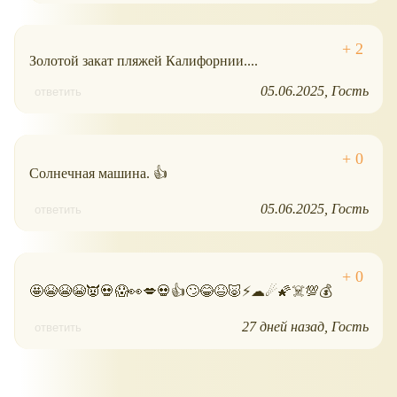
Золотой закат пляжей Калифорнии....
05.06.2025
Гость
ответить
Солнечная машина. 👍
05.06.2025
Гость
ответить
🤩😭😭😭👿💀😱👀💋💀👍🙄😂😆🐷⚡☁☄🌠☠️💯💰
27 дней назад
Гость
ответить