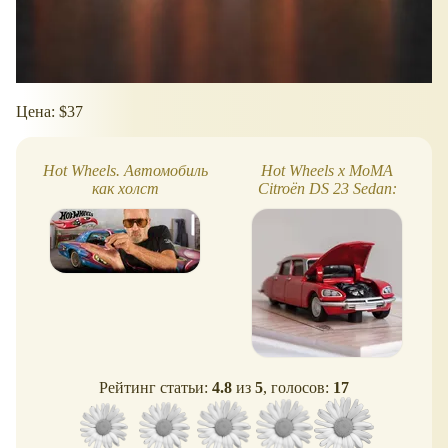
Цена: $37
Hot Wheels. Автомобиль
Hot Wheels x MoMA
как холст
Citroën DS 23 Sedan:
коллекционная модель
Рейтинг статьи:
4.8
из
5
, голосов:
17