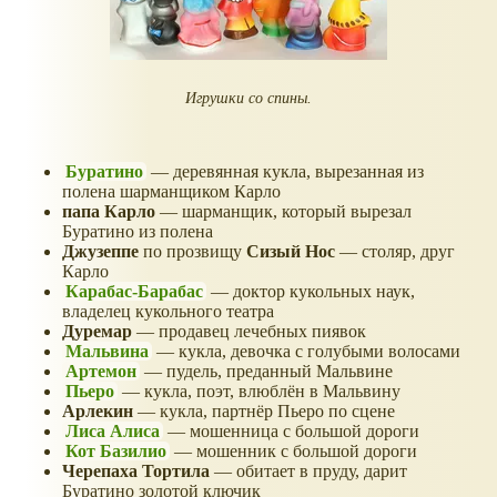
Игрушки со спины.
Буратино
— деревянная кукла, вырезанная из
полена шарманщиком Карло
папа Карло
— шарманщик, который вырезал
Буратино из полена
Джузеппе
по прозвищу
Сизый Нос
— столяр, друг
Карло
Карабас-Барабас
— доктор кукольных наук,
владелец кукольного театра
Дуремар
— продавец лечебных пиявок
Мальвина
— кукла, девочка с голубыми волосами
Артемон
— пудель, преданный Мальвине
Пьеро
— кукла, поэт, влюблён в Мальвину
Арлекин
— кукла, партнёр Пьеро по сцене
Лиса Алиса
— мошенница с большой дороги
Кот Базилио
— мошенник с большой дороги
Черепаха Тортила
— обитает в пруду, дарит
Буратино золотой ключик