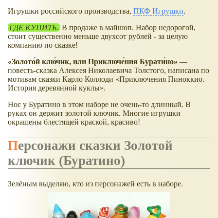
Игрушки российского производства,
ПКФ Игрушки
.
ГДЕ КУПИТЬ.
В продаже в майшоп. Набор недорогой,
стоит существенно меньше двухсот рублей - за целую
компанию по сказке!
Золото́й клю́чик, или Приключе́ния Бурати́но
—
повесть-сказка Алексея Николаевича Толстого, написана по
мотивам сказки Карло Коллоди
Приключения Пиноккио.
История деревянной куклы
.
Нос у Буратино в этом наборе не очень-то длинный. В
руках он держит золотой ключик. Многие игрушки
окрашены блестящей краской, красиво!
Персонажи сказки Золотой
ключик (Буратино)
Зелёным выделяю, кто из персонажей есть в наборе.