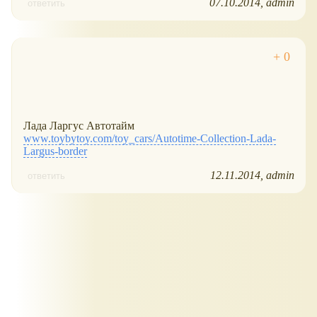
07.10.2014
admin
ответить
Лада Ларгус Автотайм
www.toybytoy.com/toy_cars/Autotime-Collection-Lada-
Largus-border
12.11.2014
admin
ответить