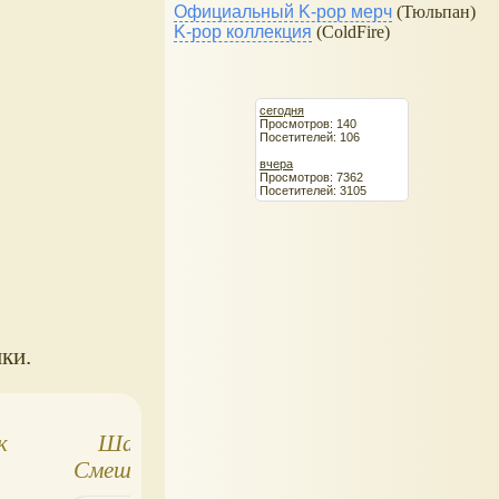
Официальный K-pop мерч
(Тюльпан)
K-pop коллекция
(ColdFire)
сегодня
Просмотров: 140
Посетителей: 106
вчера
Просмотров: 7362
Посетителей: 3105
ки.
к
Шарики-
Игрушки для
Смешарики, а
песочницы, для
также формочки и
воды -