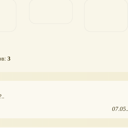
ов:
3
..
07.05