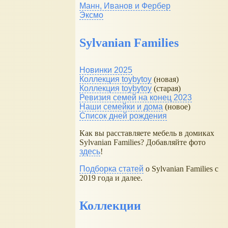
Манн, Иванов и Фербер
Эксмо
Sylvanian Families
Новинки 2025
Коллекция toybytoy
(новая)
Коллекция toybytoy
(старая)
Ревизия семей на конец 2023
Наши семейки и дома
(новое)
Список дней рождения
Как вы расставляете мебель в домиках
Sylvanian Families? Добавляйте фото
здесь
!
Подборка статей
о Sylvanian Families с
2019 года и далее.
Коллекции