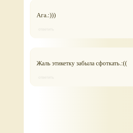
Ага.:)))
ответить
Жаль этикетку забыла сфоткать.:((
ответить