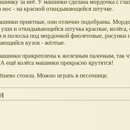
ашинку за неё. У машинки сделана мордочка с гла
а нос - на красной откидывающейся штучке.
ашинки приятные, они отлично подобраны. Мордо
, уши и откидывающейся штучка красные, колёса,
 и полоска под мордочкой фиолетовые, рисунки н
ающийся кузов - жёлтые.
машинки прикреплены к железным палочкам, так 
т. А ещё колёса машинки прекрасно крутятся!
ёшево стоила. Можно играть в песочнице.
и