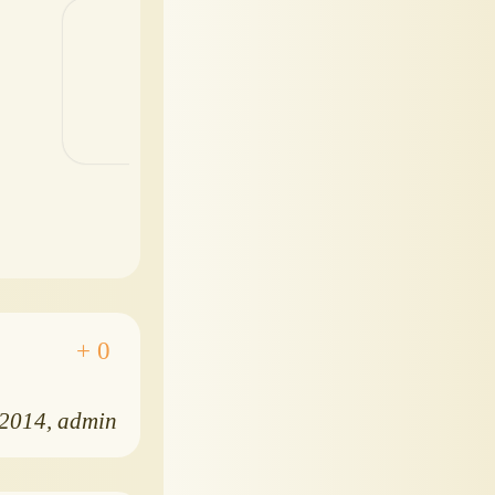
браслеты
Рославльская
Смешарики
игрушка
.2014
admin