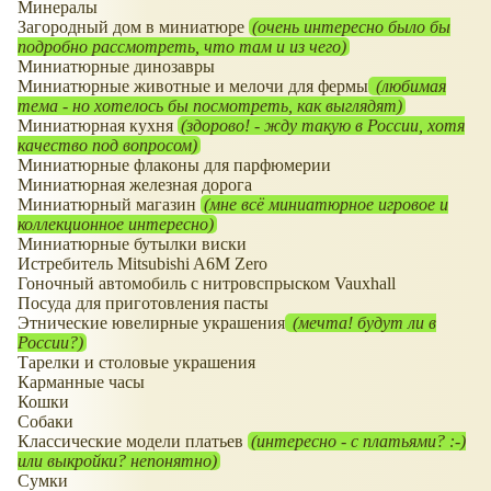
Минералы
Загородный дом в миниатюре
(очень интересно было бы
подробно рассмотреть, что там и из чего)
Миниатюрные динозавры
Миниатюрные животные и мелочи для фермы
(любимая
тема - но хотелось бы посмотреть, как выглядят)
Миниатюрная кухня
(здорово! - жду такую в России, хотя
качество под вопросом)
Миниатюрные флаконы для парфюмерии
Миниатюрная железная дорога
Миниатюрный магазин
(мне всё миниатюрное игровое и
коллекционное интересно)
Миниатюрные бутылки виски
Истребитель Mitsubishi A6M Zero
Гоночный автомобиль с нитровспрыском Vauxhall
Посуда для приготовления пасты
Этнические ювелирные украшения
(мечта! будут ли в
России?)
Тарелки и столовые украшения
Карманные часы
Кошки
Собаки
Классические модели платьев
(интересно - с платьями? :-)
или выкройки? непонятно)
Сумки