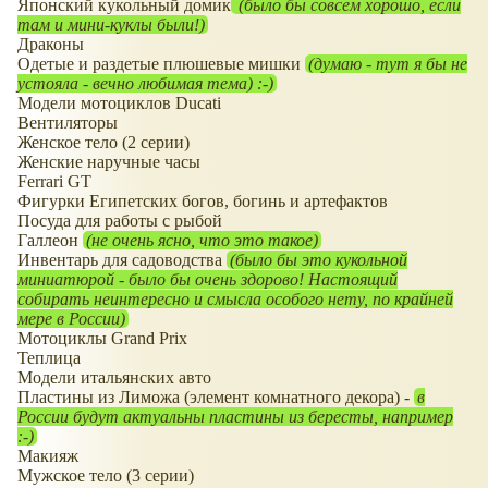
Японский кукольный домик
(было бы совсем хорошо, если
там и мини-куклы были!)
Драконы
Одетые и раздетые плюшевые мишки
(думаю - тут я бы не
устояла - вечно любимая тема) :-)
Модели мотоциклов Ducati
Вентиляторы
Женское тело (2 серии)
Женские наручные часы
Ferrari GT
Фигурки Египетских богов, богинь и артефактов
Посуда для работы с рыбой
Галлеон
(не очень ясно, что это такое)
Инвентарь для садоводства
(было бы это кукольной
миниатюрой - было бы очень здорово! Настоящий
собирать неинтересно и смысла особого нету, по крайней
мере в России)
Мотоциклы Grand Prix
Теплица
Модели итальянских авто
Пластины из Лиможа (элемент комнатного декора) -
в
России будут актуальны пластины из бересты, например
:-)
Макияж
Мужское тело (3 серии)