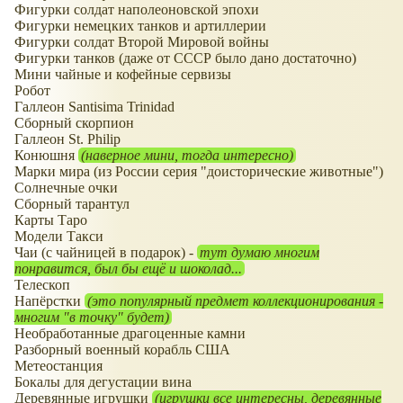
Фигурки солдат наполеоновской эпохи
Фигурки немецких танков и артиллерии
Фигурки солдат Второй Мировой войны
Фигурки танков (даже от СССР было дано достаточно)
Мини чайные и кофейные сервизы
Робот
Галлеон Santisima Trinidad
Сборный скорпион
Галлеон St. Philip
Конюшня
(наверное мини, тогда интересно)
Марки мира (из России серия "доисторические животные")
Солнечные очки
Сборный тарантул
Карты Таро
Модели Такси
Чаи (с чайницей в подарок) -
тут думаю многим
понравится, был бы ещё и шоколад...
Телескоп
Напёрстки
(это популярный предмет коллекционирования -
многим "в точку" будет)
Необработанные драгоценные камни
Разборный военный корабль США
Метеостанция
Бокалы для дегустации вина
Деревянные игрушки
(игрушки все интересны, деревянные