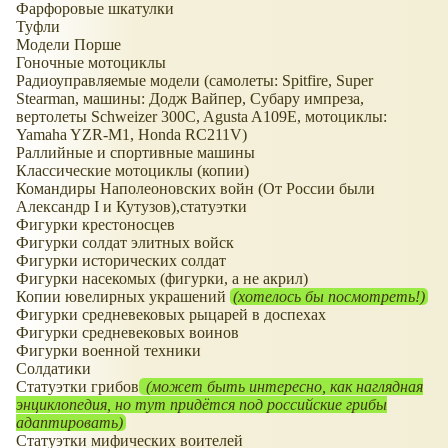
Фарфоровые шкатулки
Туфли
Модели Порше
Гоночные мотоциклы
Радиоуправляемые модели (самолеты: Spitfire, Super
Stearman, машины: Додж Вайпер, Субару импреза,
вертолеты Schweizer 300C, Agusta A109E, мотоциклы:
Yamaha YZR-M1, Honda RC211V)
Раллийные и спортивные машины
Классические мотоциклы (копии)
Командиры Наполеоновских войн (От России были
Александр I и Кутузов),статуэтки
Фигурки крестоносцев
Фигурки солдат элитных войск
Фигурки исторических солдат
Фигурки насекомых (фигурки, а не акрил)
Копии ювелирных украшений
(хотелось бы посмотреть!)
Фигурки средневековых рыцарей в доспехах
Фигурки средневековых воинов
Фигурки военной техники
Солдатики
Статуэтки грибов
(может быть интересно, как наглядная
энциклопедия, но тут придётся под российские грибы
адаптировать)
Статуэтки мифических воителей