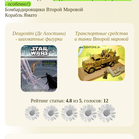
- особенно!)
Бомбардировщики Второй Мировой
Корабль Ямато
Deagostini (Де Агостини)
Транспортные средства
- шахматные фигурки
и танки Второй мировой
Звёздных Войн
войны
Рейтинг статьи:
4.8
из
5
, голосов:
12