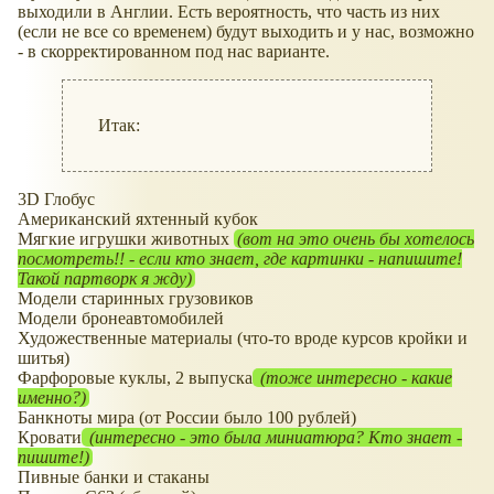
выходили в Англии. Есть вероятность, что часть из них
(если не все со временем) будут выходить и у нас, возможно
- в скорректированном под нас варианте.
Итак:
3D Глобус
Американский яхтенный кубок
Мягкие игрушки животных
(вот на это очень бы хотелось
посмотреть!! - если кто знает, где картинки - напишите!
Такой партворк я жду)
Модели старинных грузовиков
Модели бронеавтомобилей
Художественные материалы (что-то вроде курсов кройки и
шитья)
Фарфоровые куклы, 2 выпуска
(тоже интересно - какие
именно?)
Банкноты мира (от России было 100 рублей)
Кровати
(интересно - это была миниатюра? Кто знает -
пишите!)
Пивные банки и стаканы