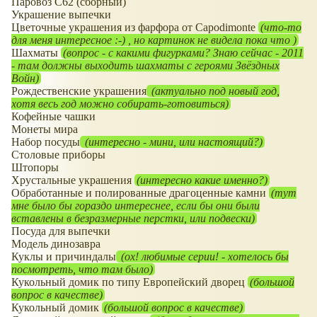
Паровоз С62 (сборный)
Украшение выпечки
Цветочные украшения из фарфора от Capodimonte
(что-то
для меня интересное :-) , но картинок не видела пока что )
Шахматы
(вопрос - с какими фигурками? Знаю сейчас - 2011
- там должны выходить шахматы с героями Звёздных
Войн)
Рождественские украшения
(актуально под новый год,
хотя весь год можно собирать-готовиться)
Кофейные чашки
Монеты мира
Набор посуды
(интересно - мини, или настоящий?)
Столовые приборы
Штопоры
Хрустальные украшения
(интересно какие именно?)
Обработанные и полированные драгоценные камни
(тут
мне было бы гораздо интереснее, если бы они были
вставлены в безразмерные перстки, или подвески)
Посуда для выпечки
Модель динозавра
Куклы и причиндалы
(ох! любимые серии! - хотелось бы
посмотреть, что там было)
Кукольный домик по типу Европейский дворец
(большой
вопрос в качестве)
Кукольный домик
(большой вопрос в качестве)