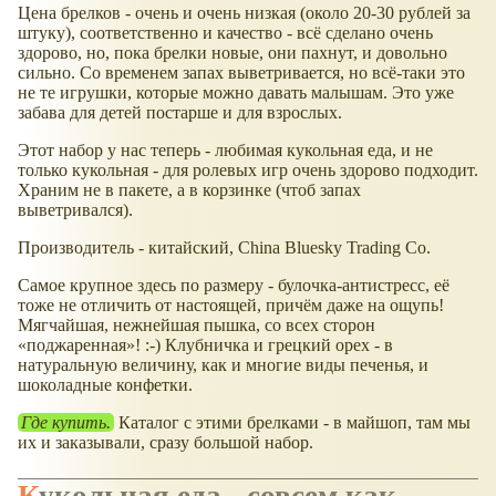
Цена брелков - очень и очень низкая (около 20-30 рублей за
штуку), соответственно и качество - всё сделано очень
здорово, но, пока брелки новые, они пахнут, и довольно
сильно. Со временем запах выветривается, но всё-таки это
не те игрушки, которые можно давать малышам. Это уже
забава для детей постарше и для взрослых.
Этот набор у нас теперь - любимая кукольная еда, и не
только кукольная - для ролевых игр очень здорово подходит.
Храним не в пакете, а в корзинке (чтоб запах
выветривался).
Производитель - китайский, China Bluesky Trading Co.
Самое крупное здесь по размеру - булочка-антистресс, её
тоже не отличить от настоящей, причём даже на ощупь!
Мягчайшая, нежнейшая пышка, со всех сторон
поджаренная
! :-) Клубничка и грецкий орех - в
натуральную величину, как и многие виды печенья, и
шоколадные конфетки.
Где купить.
Каталог с этими брелками - в майшоп, там мы
их и заказывали, сразу большой набор.
Кукольная еда - совсем как