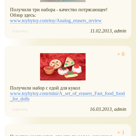
Получили три набора - качество потрясающее!
Обзор здесь:
www.toybytoy.com/toy/Analog_erasers_review
11.02.2013
admin
ответить
Получили набор с едой для кукол
www.toybytoy.com/mini/A_set_of_erasers_Fast_food_food
_for_dolls
16.03.2013
admin
ответить