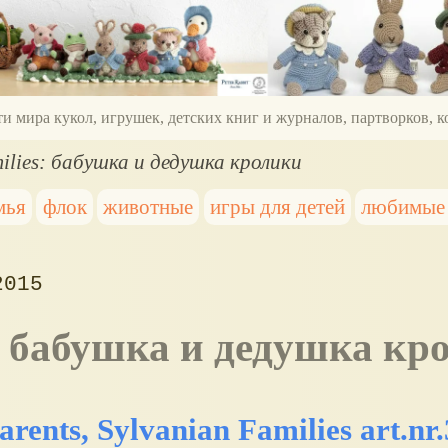
ти мира кукол, игрушек, детских книг и журналов, партворков,
ilies: бабушка и дедушка кролики
мья
флок
животные
игры для детей
любимые
2015
es: бабушка и дедушка к
rents, Sylvanian Families art.nr