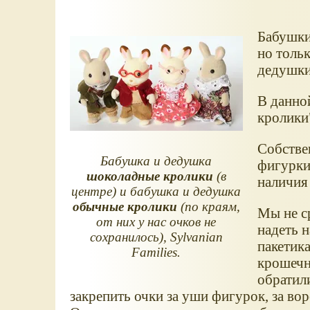
Бабушки
но толь
дедушки 
В данно
кролики
Собстве
Бабушка и дедушка
фигурки,
шоколадные кролики
(в
наличия 
центре) и бабушка и дедушка
обычные кролики
(по краям,
Мы не с
от них у нас очков не
надеть н
сохранилось), Sylvanian
пакетик
Families.
крошечн
обратил
закрепить очки за уши фигурок, за вор