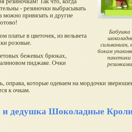
я резиночкам! Так что, когда
ательны - резиночки выбрасывать
да можно привязать и другие
готово!
Бабушка 
м платье в цветочек, из вельвета
шоколадн
чки розовые.
сильваниан, 
бокам упаков
ветовых бежевых брюках,
пакетики 
малиновом пиджаке. Очки
резинками
ль, оправа, которые одеваем на мордочки зверюшек
ся к очкам.
 и дедушка Шоколадные Кроли