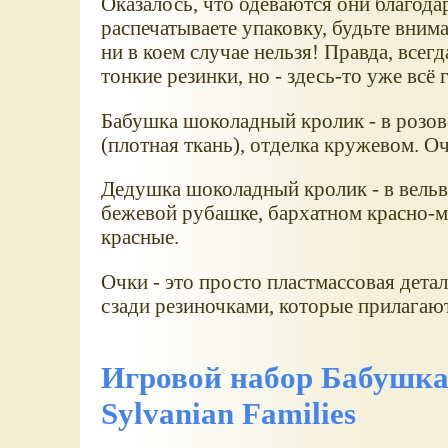
Оказалось, что одеваются они благодар
распечатываете упаковку, будьте вним
ни в коем случае нельзя! Правда, всег
тонкие резинки, но - здесь-то уже всё 
Бабушка шоколадный кролик - в розово
(плотная ткань), отделка кружевом. О
Дедушка шоколадный кролик - в вель
бежевой рубашке, бархатном красно-
красные.
Очки - это просто пластмассовая дета
сзади резиночками, которые прилагают
Игровой набор Бабушка
Sylvanian Families