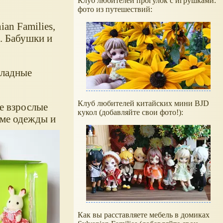
Клуб любителей прогулок с игрушками:
фото из путешествий:
an Families,
. Бабушки и
оладные
Клуб любителей китайских мини BJD
е взрослые
кукол (добавляйте свои фото!):
оме одежды и
Как вы расставляете мебель в домиках