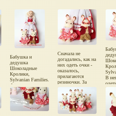
Бабу
Сначала не
деду
Бабушка и
догадались, как на
Шок
дедушка
них одеть очки -
Крол
Шоколадные
оказалось,
Sylva
Кролики,
прилагаются
В не
Sylvanian Families.
резиночки. За
одет
Фигурки рядом с
уши и за воротник
18-см куклой.
они никак не
Рост кроликов -
цепляются.
около 8 см.