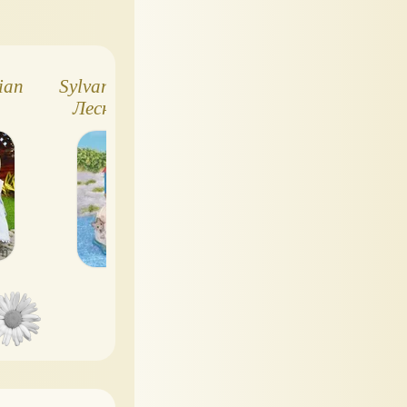
ian
Sylvanian Families -
Одежда для
Лесные Семейки
Sylvanian Families