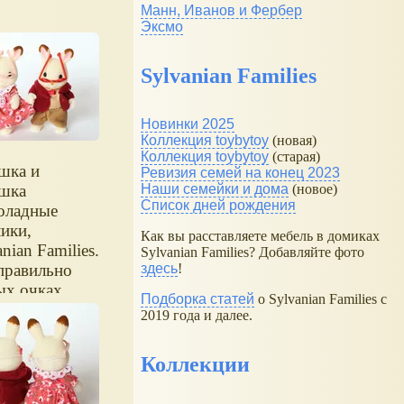
Манн, Иванов и Фербер
Эксмо
Sylvanian Families
Новинки 2025
Коллекция toybytoy
(новая)
Коллекция toybytoy
(старая)
шка и
Ревизия семей на конец 2023
шка
Наши семейки и дома
(новое)
Список дней рождения
оладные
ики,
Как вы расставляете мебель в домиках
nian Families.
Sylvanian Families? Добавляйте фото
правильно
здесь
!
ых очках.
Подборка статей
о Sylvanian Families с
2019 года и далее.
Коллекции