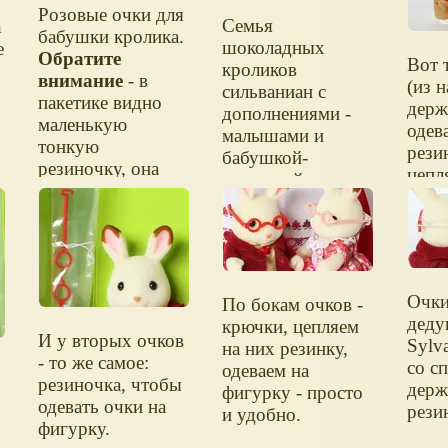
Розовые очки для
Семья
n
бабушки кролика.
шоколадных
е
Обратите
Вот 
кроликов
внимание
- в
(из 
сильваниан с
пакетике видно
держ
дополнениями -
маленькую
одев
малышами и
тонкую
рези
бабушкой-
резиночку, она
цепл
дедушкой.
тоже нужна,
крюч
чтобы одеть очки!
Очки
По бокам очков -
деду
крючки, цепляем
И у вторых очков
Sylva
на них резинку,
- то же самое:
со с
одеваем на
резиночка, чтобы
держ
фигурку - просто
одевать очки на
рези
и удобно.
и
фигурку.