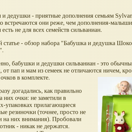
 и дедушки - приятные дополнения семьям Sylvani
ко встречаются они реже, чем дополнения-малыши
есть не для всех семейств сильваниан.
й статье - обзор набора "Бабушка и дедушка Шок
".
нно, бабушки и дедушки сильваниан - это обычны
 от пап и мам из семеек не отличаются ничем, кр
очков в комплекте.
разу догадались, как правильно
а них очки: не заметили в
ах-упаковках прилагающиеся
ые резиночки (точнее, просто не
и на них внимания). Пробовали
отник - никак не держатся.