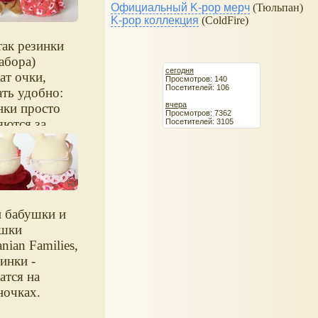
Официальный K-pop мерч
(Тюльпан)
K-pop коллекция
(ColdFire)
так резинки
набора)
сегодня
ат очки,
Просмотров: 140
Посетителей: 106
ать удобно:
вчера
нки просто
Просмотров: 7362
яются за
Посетителей: 3105
ки очков.
 бабушки и
шки
nian Families,
пинки -
атся на
ночках.