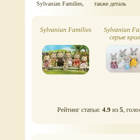
Sylvanian Families,
также деталь
в очках, рядом с
очков.
18-см куклой.
Sylvanian Families
Sylvanian Fa
серые кро
Рейтинг статьи:
4.9
из
5
, гол