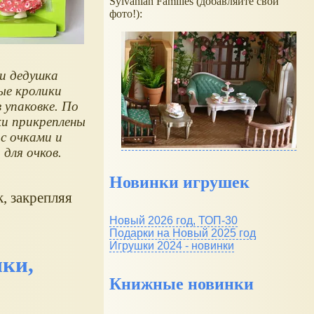
Sylvanian Families (добавляйте свои
фото!):
и дедушка
ые кролики
в упаковке. По
ки прикреплены
с очками и
 для очков.
Новинки игрушек
, закрепляя
Новый 2026 год, ТОП-30
Подарки на Новый 2025 год
Игрушки 2024 - новинки
ки,
Книжные новинки