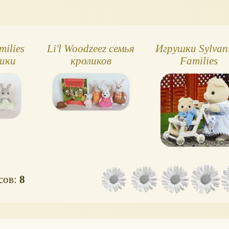
milies
Li'l Woodzeez семья
Игрушки Sylvan
лики
кроликов
Families
осов:
8