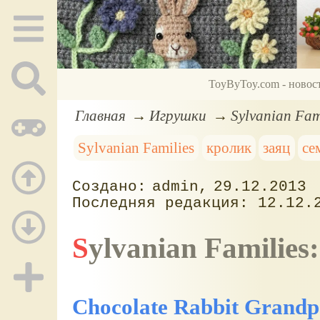
ToyByToy.com - новос
Главная
Игрушки
Sylvanian Fam
Sylvanian Families
кролик
заяц
се
admin
29.12.2013
12.12.
Sylvanian Famili
Chocolate Rabbit Grandpa