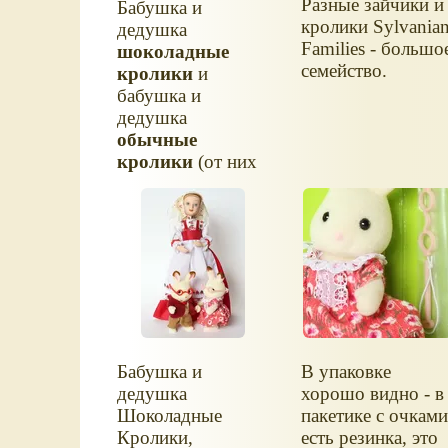
Разные зайчики и
Бабушка и
кролики Sylvania
дедушка
Families - большо
шоколадные
семейство.
кролики
и
бабушка и
дедушка
обычные
кролики
(от них
у нас очков не
сохранилось),
Sylvanian Families.
Бабушка и
В упаковке
дедушка
хорошо видно - в
Шоколадные
пакетике с очкам
Кролики,
есть резинка, это