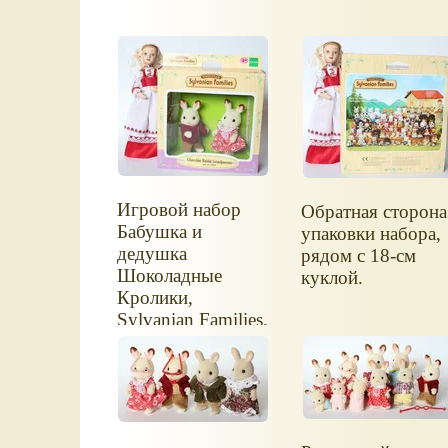
Игровой набор
Обратная сторона
Бабушка и
упаковки набора,
дедушка
рядом с 18-см
Шоколадные
куклой.
Кролики,
Sylvanian Families.
Название набора -
Chocolate Rabbit
Grandparents,
Sylvanian Families
art.nr.3500.