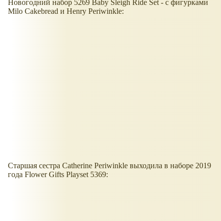
Новогодний набор 5269 Baby Sleigh Ride Set - с фигурками
Milo Cakebread и Henry Periwinkle:
Старшая сестра Catherine Periwinkle выходила в наборе 2019
года Flower Gifts Playset 5369: