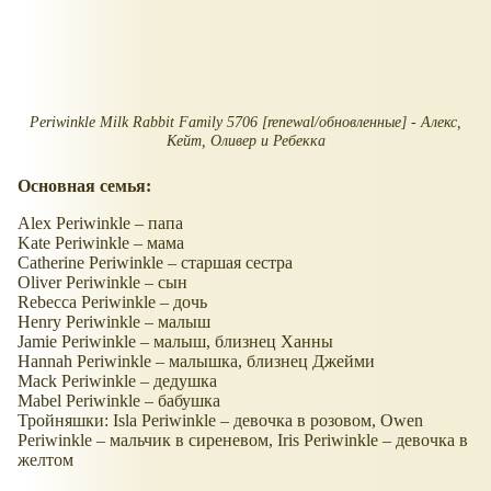
Periwinkle Milk Rabbit Family 5706 [renewal/обновленные] - Алекс,
Кейт, Оливер и Ребекка
Основная семья:
Alex Periwinkle – папа
Kate Periwinkle – мама
Catherine Periwinkle – старшая сестра
Oliver Periwinkle – сын
Rebecca Periwinkle – дочь
Henry Periwinkle – малыш
Jamie Periwinkle – малыш, близнец Ханны
Hannah Periwinkle – малышка, близнец Джейми
Mack Periwinkle – дедушка
Mabel Periwinkle – бабушка
Тройняшки: Isla Periwinkle – девочка в розовом, Owen
Periwinkle – мальчик в сиреневом, Iris Periwinkle – девочка в
желтом