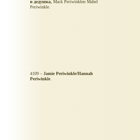
и дедушка,
Mack Periwinkleи Mabel
Periwinkle.
4109 –
Jamie Periwinkle/Hannah
Periwinkle
.