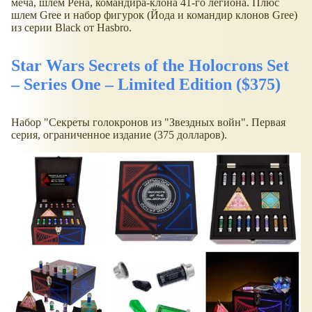
меча, шлем Рена, командира-клона 41-го легиона. Плюс
шлем Gree и набор фигурок (Йода и командир клонов Gree)
из серии Black от Hasbro.
Star Wars Secrets of the Holocrons Set
– Series One – Limited Edition ($375)
Набор "Секреты голокронов из "Звездных войн". Первая
серия, ограниченное издание (375 долларов).