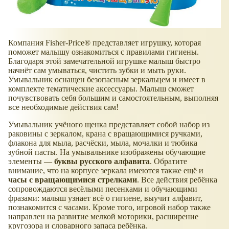
Компания Fisher-Price® представляет игрушку, которая
поможет малышу ознакомиться с правилами гигиены.
Благодаря этой замечательной игрушке малыш быстро
начнёт сам умываться, чистить зубки и мыть руки.
Умывальник оснащен безопасным зеркальцем и имеет в
комплекте тематические аксессуары. Малыш сможет
почувствовать себя большим и самостоятельным, выполняя
все необходимые действия сам!
Умывальник учёного щенка представляет собой набор из
раковины с зеркалом, крана с вращающимися ручками,
флакона для мыла, расчёски, мыла, мочалки и тюбика
зубной пасты. На умывальнике изображены обучающие
элементы —
буквы русского алфавита
. Обратите
внимание, что на корпусе зеркала имеются также ещё и
часы с вращающимися стрелками
. Все действия ребёнка
сопровождаются весёлыми песенками и обучающими
фразами: малыш узнает всё о гигиене, выучит алфавит,
познакомится с часами. Кроме того, игровой набор также
направлен на развитие мелкой моторики, расширение
кругозора и словарного запаса ребёнка.