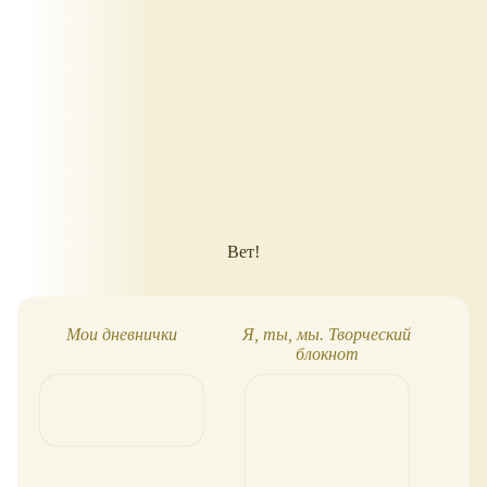
Вет!
Мои дневнички
Я, ты, мы. Творческий
Ка
блокнот