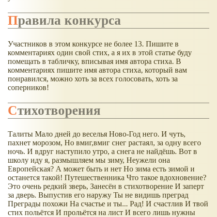
Правила конкурса
Участников в этом конкурсе не более 13. Пишите в
комментариях один свой стих, а я их в этой статье буду
помещать в табличку, вписывая имя автора стиха. В
комментариях пишите имя автора стиха, который вам
понравился, можно хоть за всех голосовать, хоть за
соперников!
Стихотворения
Талиты Мало дней до веселья Ново-Год него. И чуть,
пахнет морозом, Но вмиг,вмиг снег растаял, за одну всего
ночь. И вдруг наступило утро, а снега не найдёшь. Вот в
школу иду я, размышляем мы зиму, Неужели она
Европейская? А может быть и нет Но зима есть зимой и
останется такой! Путешественника Что такое вдохновение?
Это очень редкий зверь, Занесён в стихотворение И заперт
за дверь. Выпустив его наружу Ты не видишь преград
Преграды похожи На счастье и ты... Рад! И счастлив И твой
стих польётся И прольётся на лист И всего лишь нужны