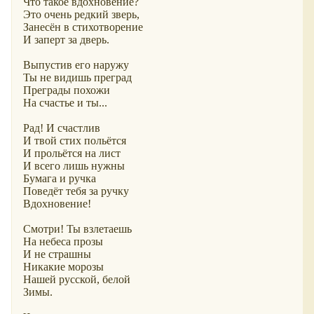
Что такое вдохновение?
Это очень редкий зверь,
Занесён в стихотворение
И заперт за дверь.
Выпустив его наружу
Ты не видишь преград
Преграды похожи
На счастье и ты...
Рад! И счастлив
И твой стих польётся
И прольётся на лист
И всего лишь нужны
Бумага и ручка
Поведёт тебя за ручку
Вдохновение!
Смотри! Ты взлетаешь
На небеса прозы
И не страшны
Никакие морозы
Нашей русской, белой
Зимы.