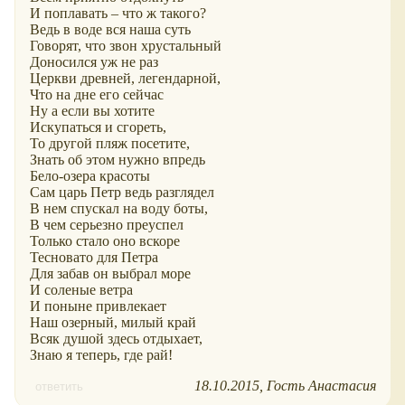
И поплавать – что ж такого?
Ведь в воде вся наша суть
Говорят, что звон хрустальный
Доносился уж не раз
Церкви древней, легендарной,
Что на дне его сейчас
Ну а если вы хотите
Искупаться и сгореть,
То другой пляж посетите,
Знать об этом нужно впредь
Бело-озера красоты
Сам царь Петр ведь разглядел
В нем спускал на воду боты,
В чем серьезно преуспел
Только стало оно вскоре
Тесновато для Петра
Для забав он выбрал море
И соленые ветра
И поныне привлекает
Наш озерный, милый край
Всяк душой здесь отдыхает,
Знаю я теперь, где рай!
18.10.2015
Гость Анастасия
ответить