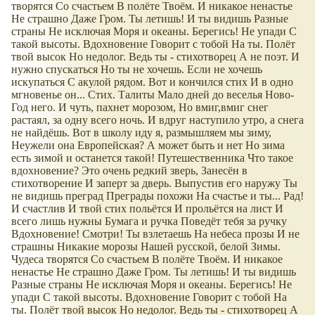
творятся Со счастьем В полёте Твоём. И никакое ненастье
Не страшно Даже Гром. Ты летишь! И ты видишь Разные
страны Не исключая Моря и океаны. Берегись! Не упади С
такой высоты. Вдохновение Говорит с тобой На ты. Полёт
твой высок Но недолог. Ведь ты - стихотворец А не поэт. И
нужно спускаться Но ты не хочешь. Если не хочешь
искупаться С акулой рядом. Вот и кончился стих И в одно
мгновенье он... Стих. Талиты Мало дней до веселья Ново-
Год него. И чуть, пахнет морозом, Но вмиг,вмиг снег
растаял, за одну всего ночь. И вдруг наступило утро, а снега
не найдёшь. Вот в школу иду я, размышляем мы зиму,
Неужели она Европейская? А может быть и нет Но зима
есть зимой и останется такой! Путешественника Что такое
вдохновение? Это очень редкий зверь, Занесён в
стихотворение И заперт за дверь. Выпустив его наружу Ты
не видишь преград Преграды похожи На счастье и ты... Рад!
И счастлив И твой стих польётся И прольётся на лист И
всего лишь нужны Бумага и ручка Поведёт тебя за ручку
Вдохновение! Смотри! Ты взлетаешь На небеса прозы И не
страшны Никакие морозы Нашей русской, белой Зимы.
Чудеса творятся Со счастьем В полёте Твоём. И никакое
ненастье Не страшно Даже Гром. Ты летишь! И ты видишь
Разные страны Не исключая Моря и океаны. Берегись! Не
упади С такой высоты. Вдохновение Говорит с тобой На
ты. Полёт твой высок Но недолог. Ведь ты - стихотворец А