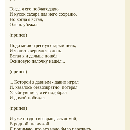
Тогда я его поблагодарю
И кусок сахара для него сохраню.
Но когда я встал,
Олень убежал.
(припев)
Подо мною треснул старый пень,
И я опять вернулся в день.
Встал я и дальше пошёл,
Осиновую палочку нашёл...
(припев)
... Которой я давным - давно играл
И, казалось безвозвратно, потерял.
Улыбнувшись, я её подобрал
И домой побежал.
(припев)
И уже поздно возвращаясь домой,
В родной, не чужой
Я понимаю, что это надо было пережить