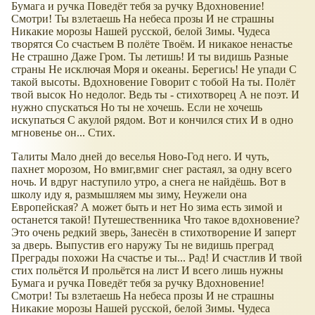
Бумага и ручка Поведёт тебя за ручку Вдохновение!
Смотри! Ты взлетаешь На небеса прозы И не страшны
Никакие морозы Нашей русской, белой Зимы. Чудеса
творятся Со счастьем В полёте Твоём. И никакое ненастье
Не страшно Даже Гром. Ты летишь! И ты видишь Разные
страны Не исключая Моря и океаны. Берегись! Не упади С
такой высоты. Вдохновение Говорит с тобой На ты. Полёт
твой высок Но недолог. Ведь ты - стихотворец А не поэт. И
нужно спускаться Но ты не хочешь. Если не хочешь
искупаться С акулой рядом. Вот и кончился стих И в одно
мгновенье он... Стих.
Талиты Мало дней до веселья Ново-Год него. И чуть,
пахнет морозом, Но вмиг,вмиг снег растаял, за одну всего
ночь. И вдруг наступило утро, а снега не найдёшь. Вот в
школу иду я, размышляем мы зиму, Неужели она
Европейская? А может быть и нет Но зима есть зимой и
останется такой! Путешественника Что такое вдохновение?
Это очень редкий зверь, Занесён в стихотворение И заперт
за дверь. Выпустив его наружу Ты не видишь преград
Преграды похожи На счастье и ты... Рад! И счастлив И твой
стих польётся И прольётся на лист И всего лишь нужны
Бумага и ручка Поведёт тебя за ручку Вдохновение!
Смотри! Ты взлетаешь На небеса прозы И не страшны
Никакие морозы Нашей русской, белой Зимы. Чудеса