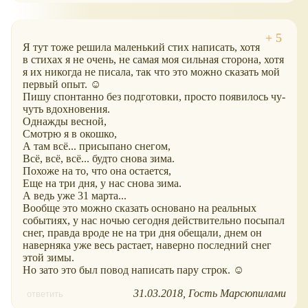
Я тут тоже решила маленький стих написать, хотя
в стихах я не очень, не самая моя сильная сторона, хотя
я их никогда не писала, так что это можно сказать мой
первый опыт. ☺
Пишу спонтанно без подготовки, просто появилось чу-
чуть вдохновения.
Однажды весной,
Смотрю я в окошко,
А там всё... присыпано снегом,
Всё, всё, всё... будто снова зима.
Похоже на то, что она остается,
Еще на три дня, у нас снова зима.
А ведь уже 31 марта...
Вообще это можно сказать основано на реальных
событиях, у нас ночью сегодня действительно посыпал
снег, правда вроде не на три дня обещали, днем он
наверняка уже весь растает, наверно последний снег
этой зимы.
Но зато это был повод написать пару строк. ☺
31.03.2018
Гость Марсюпилами
ответить