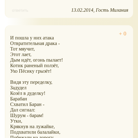
13.02.2014
Гость Милания
ответить
И пошла у них атака
Отвратительная драка -
Тот мяучит,
Этот лает,
Дым идёт, огонь пылает!
Котик раненый ползёт,
Ухо Пёсику грызёт!
Видя эту переделку,
Задудел
Козёл в дуделку!
Барабан
Схватил Баран -
Дал сигнал:
Шурум - барам!
Утки,
Крякнув на лужайке,
Подхватили балалайки,
Побежали на дорогу,