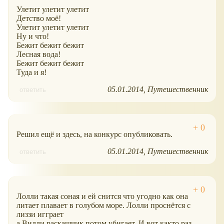
Улетит улетит улетит
Детство моё!
Улетит улетит улетит
Ну и что!
Бежит бежит бежит
Лесная вода!
Бежит бежит бежит
Туда и я!
05.01.2014
Путешественник
ответить
Решил ещё и здесь, на конкурс опубликовать.
05.01.2014
Путешественник
ответить
Лолли такая соная и ей снится что угодно как она
литает плавает в голубом морe. Лолли проснётся с
лиззи игграет
а Вилли раскащчик потом убигает. И вот както раз