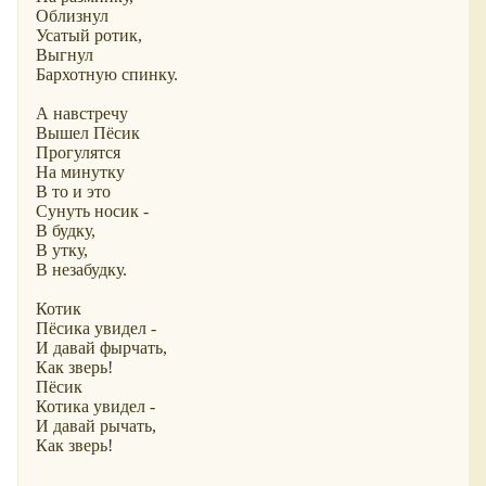
Облизнул
Усатый ротик,
Выгнул
Бархотную спинку.
А навстречу
Вышел Пёсик
Прогулятся
На минутку
В то и это
Сунуть носик -
В будку,
В утку,
В незабудку.
Котик
Пёсика увидел -
И давай фырчать,
Как зверь!
Пёсик
Котика увидел -
И давай рычать,
Как зверь!