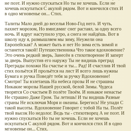
не поэт. И нужно спускаться Но ты не хочешь. Если не
хочешь искупаться С акулой рядом. Вот и кончился стих И
в одно мгновенье он... Стих.
Талиты Мало дней до веселья Ново-Год него. И чуть,
пахнет морозом, Но вмиг,вмиг снег растаял, за одну всего
ночь. И вдруг наступило утро, а снега не найдёшь. Вот в
школу иду я, размышляем мы зиму, Неужели она
Европейская? А может быть и нет Но зима есть зимой и
останется такой! Путешественника Что такое вдохновение?
Это очень редкий зверь, Занесён в стихотворение И заперт
за дверь. Выпустив его наружу Ты не видишь преград
Преграды похожи На счастье и ты... Рад! И счастлив И твой
стих польётся И прольётся на лист И всего лишь нужны
Бумага и ручка Поведёт тебя за ручку Вдохновение!
Смотри! Ты взлетаешь На небеса прозы И не страшны
Никакие морозы Нашей русской, белой Зимы. Чудеса
творятся Со счастьем В полёте Твоём. И никакое ненастье
Не страшно Даже Гром. Ты летишь! И ты видишь Разные
страны Не исключая Моря и океаны. Берегись! Не упади С
такой высоты. Вдохновение Говорит с тобой На ты. Полёт
твой высок Но недолог. Ведь ты - стихотворец А не поэт. И
нужно спускаться Но ты не хочешь. Если не хочешь
искупаться С акулой рядом. Вот и кончился стих И в одно
мгновенье он... Стих.