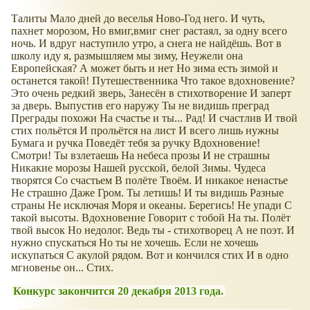
Талиты Мало дней до веселья Ново-Год него. И чуть,
пахнет морозом, Но вмиг,вмиг снег растаял, за одну всего
ночь. И вдруг наступило утро, а снега не найдёшь. Вот в
школу иду я, размышляем мы зиму, Неужели она
Европейская? А может быть и нет Но зима есть зимой и
останется такой! Путешественника Что такое вдохновение?
Это очень редкий зверь, Занесён в стихотворение И заперт
за дверь. Выпустив его наружу Ты не видишь преград
Преграды похожи На счастье и ты... Рад! И счастлив И твой
стих польётся И прольётся на лист И всего лишь нужны
Бумага и ручка Поведёт тебя за ручку Вдохновение!
Смотри! Ты взлетаешь На небеса прозы И не страшны
Никакие морозы Нашей русской, белой Зимы. Чудеса
творятся Со счастьем В полёте Твоём. И никакое ненастье
Не страшно Даже Гром. Ты летишь! И ты видишь Разные
страны Не исключая Моря и океаны. Берегись! Не упади С
такой высоты. Вдохновение Говорит с тобой На ты. Полёт
твой высок Но недолог. Ведь ты - стихотворец А не поэт. И
нужно спускаться Но ты не хочешь. Если не хочешь
искупаться С акулой рядом. Вот и кончился стих И в одно
мгновенье он... Стих.
Конкурс закончится 20 декабря 2013 года.