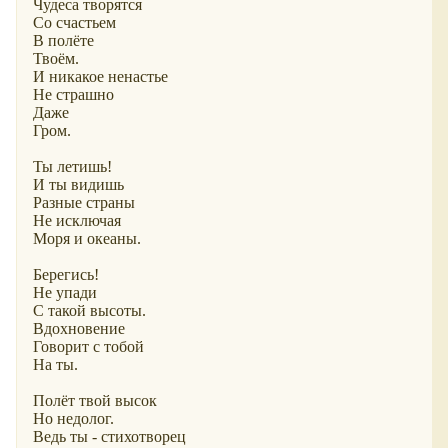
Чудеса творятся
Со счастьем
В полёте
Твоём.
И никакое ненастье
Не страшно
Даже
Гром.
Ты летишь!
И ты видишь
Разные страны
Не исключая
Моря и океаны.
Берегись!
Не упади
С такой высоты.
Вдохновение
Говорит с тобой
На ты.
Полёт твой высок
Но недолог.
Ведь ты - стихотворец