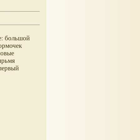
е: большой
ормочек
новые
ырьмя
 первый