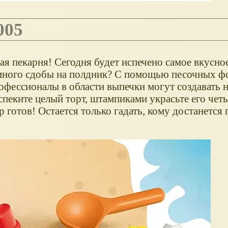
005
ая пекарня! Сегодня будет испечено самое вкусно
емного сдобы на полдник? С помощью песочных ф
ссионалы в области выпечки могут создавать 
спеките целый торт, штампиками украсьте его чет
 готов! Остается только гадать, кому достанется