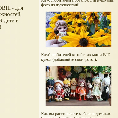
Клуб любителей прогулок с игрушками:
фото из путешествий:
BIL - для
ожностей,
R дети в
!
Клуб любителей китайских мини BJD
кукол (добавляйте свои фото!):
Как вы расставляете мебель в домиках