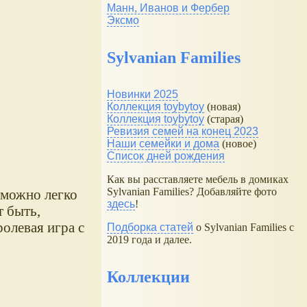
Манн, Иванов и Фербер
Эксмо
Sylvanian Families
Новинки 2025
Коллекция toybytoy
(новая)
Коллекция toybytoy
(старая)
Ревизия семей на конец 2023
Наши семейки и дома
(новое)
Список дней рождения
Как вы расставляете мебель в домиках
Sylvanian Families? Добавляйте фото
 можно легко
здесь
!
т быть,
олевая игра с
Подборка статей
о Sylvanian Families с
2019 года и далее.
Коллекции