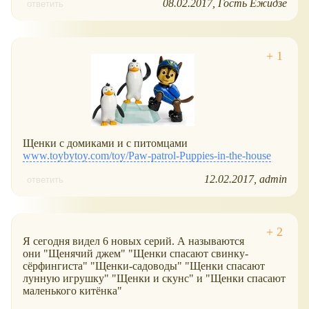
08.02.2017
Гость Ежидзе
ответить
Щенки с домиками и с питомцами
www.toybytoy.com/toy/Paw-patrol-Puppies-in-the-house
12.02.2017
admin
ответить
Я сегодня видел 6 новых серий. А называются
они "Щенячий джем" "Щенки спасают свинку-
сёрфингиста" "Щенки-садоводы" "Щенки спасают
лунную игрушку" "Щенки и скунс" и "Щенки спасают
маленького китёнка"